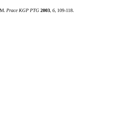
IBM.
Prace KGP PTG
2003
,
6
, 109-118.