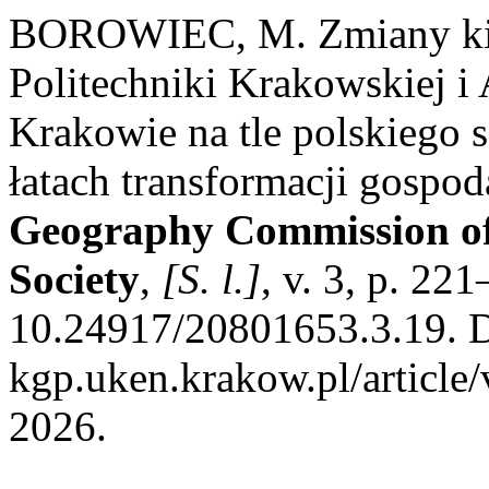
BOROWIEC, M. Zmiany kie
Politechniki Krakowskiej i
Krakowie na tle polskiego 
łatach transformacji gospod
Geography Commission of 
Society
,
[S. l.]
, v. 3, p. 22
10.24917/20801653.3.19. Di
kgp.uken.krakow.pl/article
2026.