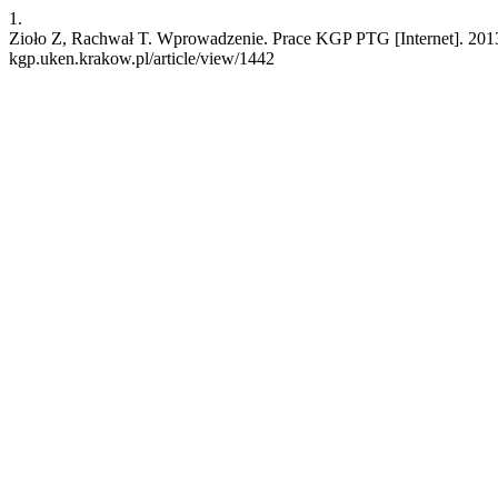
1.
Zioło Z, Rachwał T. Wprowadzenie. Prace KGP PTG [Internet]. 2013 Oc
kgp.uken.krakow.pl/article/view/1442