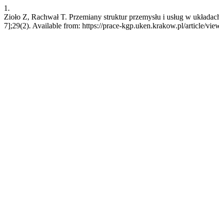
1.
Zioło Z, Rachwał T. Przemiany struktur przemysłu i usług w układac
7];29(2). Available from: https://prace-kgp.uken.krakow.pl/article/vi