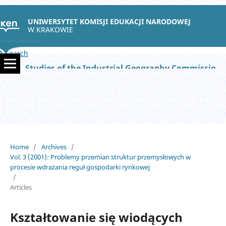
UNIWERSYTET KOMISJI EDUKACJI NARODOWEJ
W KRAKOWIE
Search
Studies of the Industrial Geography Commission of the Polish Geographical Society
Home
/
Archives
/
Vol. 3 (2001): Problemy przemian struktur przemysłowych w
procesie wdrażania reguł gospodarki rynkowej
/
Articles
Kształtowanie się wiodących