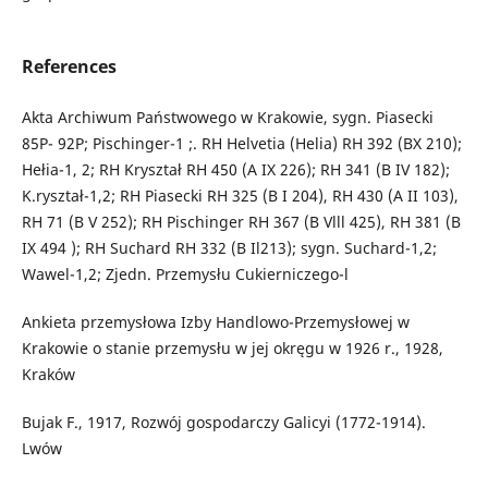
References
Akta Archiwum Państwowego w Krakowie, sygn. Piasecki
85P- 92P; Pischinger-1 ;. RH Helvetia (Helia) RH 392 (BX 210);
Hełia-1, 2; RH Kryształ RH 450 (A IX 226); RH 341 (B IV 182);
K.ryształ-1,2; RH Piasecki RH 325 (B I 204), RH 430 (A II 103),
RH 71 (B V 252); RH Pischinger RH 367 (B Vlll 425), RH 381 (B
IX 494 ); RH Suchard RH 332 (B Il213); sygn. Suchard-1,2;
Wawel-1,2; Zjedn. Przemysłu Cukierniczego-l
Ankieta przemysłowa Izby Handlowo-Przemysłowej w
Krakowie o stanie przemysłu w jej okręgu w 1926 r., 1928,
Kraków
Bujak F., 1917, Rozwój gospodarczy Galicyi (1772-1914).
Lwów