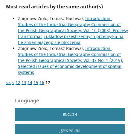
Most read articles by the same author(s)
Zbigniew Zioło, Tomasz Rachwał,
Introduction
,
Studies of the Industrial Geography Commission of
the Polish Geographical Society: Vol. 10 (2008): Procesy
transformacji układów przestrzennych przemysłu na
tle zmieniającego się otoczenia
Zbigniew Zioło, Tomasz Rachwał,
Introduction
,
Studies of the Industrial Geography Commission of
the Polish Geographical Society: Vol. 33 No. 1 (2019):
Selected issues of economic development of spatial
systems
<<
<
12
13
14
15
16
17
Language
ENGLISH
JĘZYK POLSKI