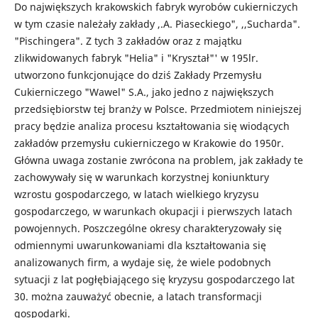
Do największych krakowskich fabryk wyrobów cukierniczych
w tym czasie należały zakłady ,.A. Piaseckiego", ,,Sucharda".
"Pischingera". Z tych 3 zakładów oraz z majątku
zlikwidowanych fabryk "Helia" i "Kryształ"' w 195lr.
utworzono funkcjonujące do dziś Zakłady Przemysłu
Cukierniczego "Wawel" S.A., jako jedno z największych
przedsiębiorstw tej branży w Polsce. Przedmiotem niniejszej
pracy będzie analiza procesu kształtowania się wiodących
zakładów przemysłu cukierniczego w Krakowie do 1950r.
Główna uwaga zostanie zwrócona na problem, jak zakłady te
zachowywały się w warunkach korzystnej koniunktury
wzrostu gospodarczego, w latach wielkiego kryzysu
gospodarczego, w warunkach okupacji i pierwszych latach
powojennych. Poszczególne okresy charakteryzowały się
odmiennymi uwarunkowaniami dla kształtowania się
analizowanych firm, a wydaje się, że wiele podobnych
sytuacji z lat pogłębiającego się kryzysu gospodarczego lat
30. można zauważyć obecnie, a latach transformacji
gospodarki.