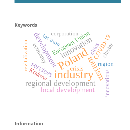
Keywords
European Union
corporation
development
location
COVID-19
innovation
revitalization
cities
cluster
economy
Poland
tourism
services
region
crisis
Krakow
industry
innovations
regional development
local development
Information