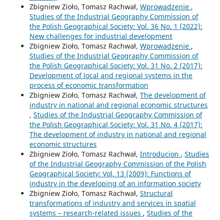
Zbigniew Zioło, Tomasz Rachwał,
Wprowadzenie
,
Studies of the Industrial Geography Commission of
the Polish Geographical Society: Vol. 36 No. 1 (2022):
New challenges for industrial development
Zbigniew Zioło, Tomasz Rachwał,
Wprowadzenie
,
Studies of the Industrial Geography Commission of
the Polish Geographical Society: Vol. 31 No. 2 (2017):
Development of local and regional systems in the
process of economic transformation
Zbigniew Zioło, Tomasz Rachwał,
The development of
industry in national and regional economic structures
,
Studies of the Industrial Geography Commission of
the Polish Geographical Society: Vol. 31 No. 4 (2017):
The development of industry in national and regional
economic structures
Zbigniew Zioło, Tomasz Rachwał,
Introducion
,
Studies
of the Industrial Geography Commission of the Polish
Geographical Society: Vol. 13 (2009): Functions of
industry in the developing of an information society
Zbigniew Zioło, Tomasz Rachwał,
Structural
transformations of industry and services in spatial
systems – research-related issues
,
Studies of the