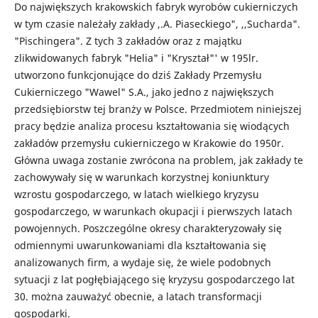
Do największych krakowskich fabryk wyrobów cukierniczych
w tym czasie należały zakłady ,.A. Piaseckiego", ,,Sucharda".
"Pischingera". Z tych 3 zakładów oraz z majątku
zlikwidowanych fabryk "Helia" i "Kryształ"' w 195lr.
utworzono funkcjonujące do dziś Zakłady Przemysłu
Cukierniczego "Wawel" S.A., jako jedno z największych
przedsiębiorstw tej branży w Polsce. Przedmiotem niniejszej
pracy będzie analiza procesu kształtowania się wiodących
zakładów przemysłu cukierniczego w Krakowie do 1950r.
Główna uwaga zostanie zwrócona na problem, jak zakłady te
zachowywały się w warunkach korzystnej koniunktury
wzrostu gospodarczego, w latach wielkiego kryzysu
gospodarczego, w warunkach okupacji i pierwszych latach
powojennych. Poszczególne okresy charakteryzowały się
odmiennymi uwarunkowaniami dla kształtowania się
analizowanych firm, a wydaje się, że wiele podobnych
sytuacji z lat pogłębiającego się kryzysu gospodarczego lat
30. można zauważyć obecnie, a latach transformacji
gospodarki.