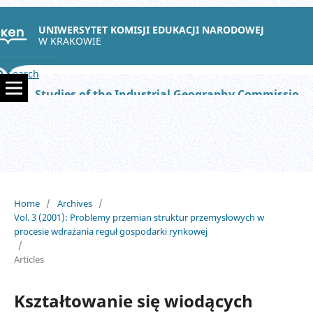
UNIWERSYTET KOMISJI EDUKACJI NARODOWEJ
W KRAKOWIE
Search
Studies of the Industrial Geography Commission of the Polish Geographical Society
Home
/
Archives
/
Vol. 3 (2001): Problemy przemian struktur przemysłowych w
procesie wdrażania reguł gospodarki rynkowej
/
Articles
Kształtowanie się wiodących