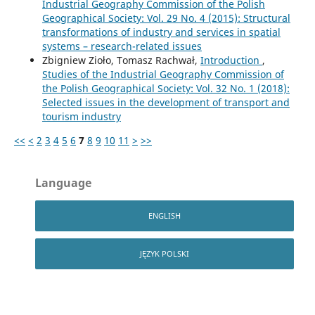
Industrial Geography Commission of the Polish
Geographical Society: Vol. 29 No. 4 (2015): Structural
transformations of industry and services in spatial
systems – research-related issues
Zbigniew Zioło, Tomasz Rachwał,
Introduction
,
Studies of the Industrial Geography Commission of
the Polish Geographical Society: Vol. 32 No. 1 (2018):
Selected issues in the development of transport and
tourism industry
<<
<
2
3
4
5
6
7
8
9
10
11
>
>>
Language
ENGLISH
JĘZYK POLSKI