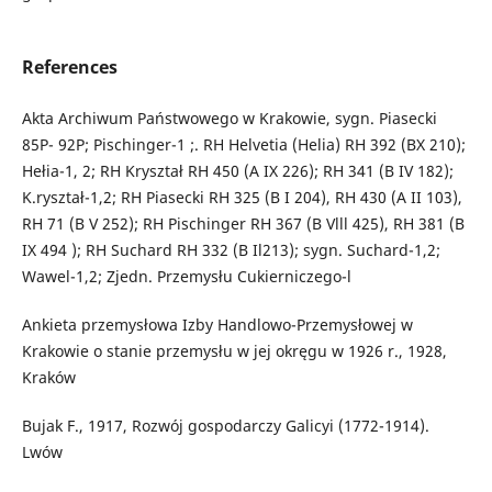
References
Akta Archiwum Państwowego w Krakowie, sygn. Piasecki
85P- 92P; Pischinger-1 ;. RH Helvetia (Helia) RH 392 (BX 210);
Hełia-1, 2; RH Kryształ RH 450 (A IX 226); RH 341 (B IV 182);
K.ryształ-1,2; RH Piasecki RH 325 (B I 204), RH 430 (A II 103),
RH 71 (B V 252); RH Pischinger RH 367 (B Vlll 425), RH 381 (B
IX 494 ); RH Suchard RH 332 (B Il213); sygn. Suchard-1,2;
Wawel-1,2; Zjedn. Przemysłu Cukierniczego-l
Ankieta przemysłowa Izby Handlowo-Przemysłowej w
Krakowie o stanie przemysłu w jej okręgu w 1926 r., 1928,
Kraków
Bujak F., 1917, Rozwój gospodarczy Galicyi (1772-1914).
Lwów