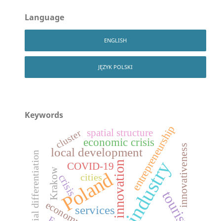
Language
ENGLISH
JĘZYK POLSKI
Keywords
entrepreneurship
spatial structure
cluster
economic crisis
innovativeness
local development
spatial differentiation
industry
innovation
COVID-19
Krakow
Poland
cities
crisis
tourism
economy
services