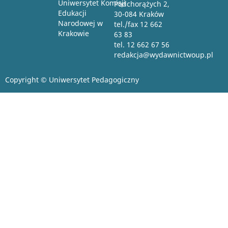
Uniwersytet Komisji
Podchorążych 2,
Edukacji
30-084 Kraków
Narodowej w
tel./fax 12 662
Krakowie
63 83
tel. 12 662 67 56
redakcja@wydawnictwoup.pl
Copyright © Uniwersytet Pedagogiczny