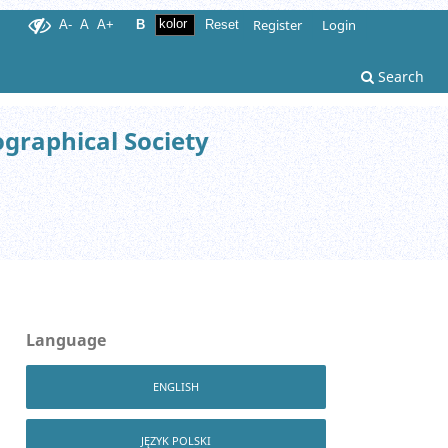
Register
Login
A-
A
A+
B
Reset
Search
ographical Society
Language
ENGLISH
JĘZYK POLSKI