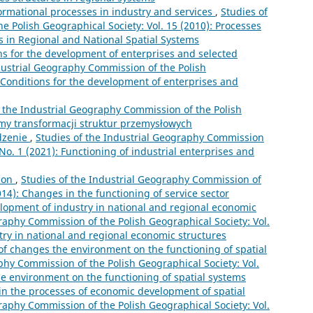
ormational processes in industry and services
,
Studies of
 Polish Geographical Society: Vol. 15 (2010): Processes
s in Regional and National Spatial Systems
ns for the development of enterprises and selected
dustrial Geography Commission of the Polish
: Conditions for the development of enterprises and
f the Industrial Geography Commission of the Polish
lemy transformacji struktur przemysłowych
zenie
,
Studies of the Industrial Geography Commission
 No. 1 (2021): Functioning of industrial enterprises and
ion
,
Studies of the Industrial Geography Commission of
014): Changes in the functioning of service sector
lopment of industry in national and regional economic
raphy Commission of the Polish Geographical Society: Vol.
try in national and regional economic structures
of changes the environment on the functioning of spatial
phy Commission of the Polish Geographical Society: Vol.
he environment on the functioning of spatial systems
 in the processes of economic development of spatial
raphy Commission of the Polish Geographical Society: Vol.