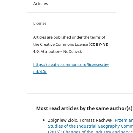
Articles
License
Articles are published under the terms of
the Creative Commons License (
CC BY-ND
4.0
; Attribution– NoDerivs).
https://creativecommons.org/licenses/by-
nd/4.0/
Most read articles by the same author(s)
Zbigniew Zioło, Tomasz Rachwał,
Przemian
Studies of the Industrial Geography Commis
(2015): Changes of the industry and servic