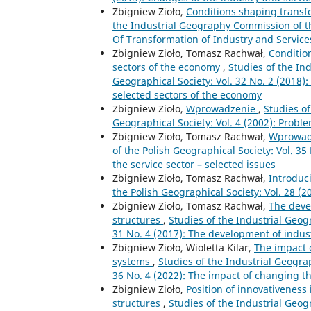
Zbigniew Zioło,
Conditions shaping transf
the Industrial Geography Commission of the
Of Transformation of Industry and Service
Zbigniew Zioło, Tomasz Rachwał,
Conditio
sectors of the economy
,
Studies of the In
Geographical Society: Vol. 32 No. 2 (2018)
selected sectors of the economy
Zbigniew Zioło,
Wprowadzenie
,
Studies o
Geographical Society: Vol. 4 (2002): Prob
Zbigniew Zioło, Tomasz Rachwał,
Wprowad
of the Polish Geographical Society: Vol. 35
the service sector – selected issues
Zbigniew Zioło, Tomasz Rachwał,
Introduc
the Polish Geographical Society: Vol. 28 (2
Zbigniew Zioło, Tomasz Rachwał,
The deve
structures
,
Studies of the Industrial Geog
31 No. 4 (2017): The development of indus
Zbigniew Zioło, Wioletta Kilar,
The impact 
systems
,
Studies of the Industrial Geogra
36 No. 4 (2022): The impact of changing t
Zbigniew Zioło,
Position of innovativeness
structures
,
Studies of the Industrial Geog