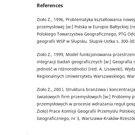
References
Zioło Z., 1996, Problematyka kształtowania nowej
przemysłowej [w:] Polska w Europie Bałtyckiej (re
Polskiego Towarzystwa Geograficznego, PTG Oddz
geografii WSP w Słupsku. Słupsk-Ustka s. 300-30
Zioło Z., 1999, Model funkcjonowania przestrzen
integracji badań geograficznych [w:] Geografia
jedność w różnorodności (red. A. Lisowski). Wydz
Regionalnych Uniwersytetu Warszawskiego, Wars
Zioło Z., 200 l, Struktura branżowa i koncentrac
światowych firm przemysłowych [w:] Problemy p
przemysłowych w procesie wdrażania reguł gospo
Zioło) Prace Komisji Geografii Przemysłu Polski
Geograficznego, nr 3, Warszawa-Kraków-Rzeszów 