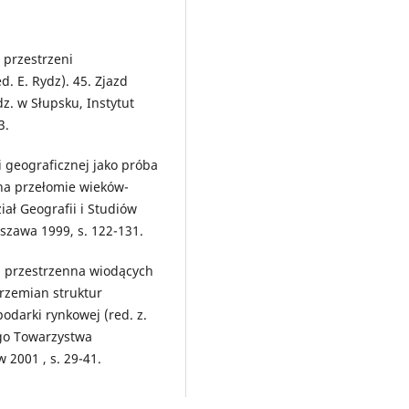
 przestrzeni
d. E. Rydz). 45. Zjazd
. w Słupsku, Instytut
3.
i geograficznej jako próba
 na przełomie wieków-
iał Geografii i Studiów
zawa 1999, s. 122-131.
ja przestrzenna wiodących
rzemian struktur
darki rynkowej (red. z.
ego Towarzystwa
2001 , s. 29-41.