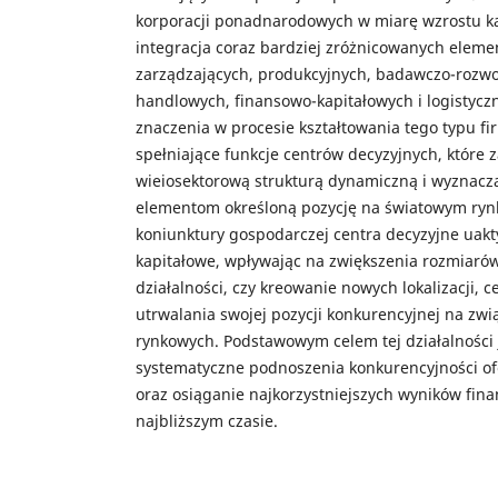
korporacji ponadnarodowych w miarę wzrostu kap
integracja coraz bardziej zróżnicowanych eleme
zarządzających, produkcyjnych, badawczo-rozw
handlowych, finansowo-kapitałowych i logistyc
znaczenia w procesie kształtowania tego typu fi
spełniające funkcje centrów decyzyjnych, które z
wieiosektorową strukturą dynamiczną i wyznacz
elementom określoną pozycję na światowym rynk
koniunktury gospodarczej centra decyzyjne uakt
kapitałowe, wpływając na zwiększenia rozmiaró
działalności, czy kreowanie nowych lokalizacji, 
utrwalania swojej pozycji konkurencyjnej na zw
rynkowych. Podstawowym celem tej działalności 
systematyczne podnoszenia konkurencyjności o
oraz osiąganie najkorzystniejszych wyników fin
najbliższym czasie.