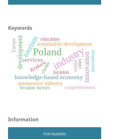
Keywords
tourism
development
education
Europe
sustainable development
industry
Poland
innovations
innovation
services
cities
Krakow
crisis
cluster
location
knowledge-based economy
automotive industry
competitiveness
location factors
Information
FOR READERS