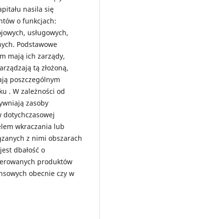
itału nasila się
ntów o funkcjach:
ojowych, usługowych,
znych. Podstawowe
rm mają ich zarządy,
arządzają tą złożoną,
ają poszczególnym
u . W zależności od
ywniają zasoby
w dotychczasowej
celem wkraczania lub
iązanych z nimi obszarach
jest dbałość o
ferowanych produktów
ansowych obecnie czy w