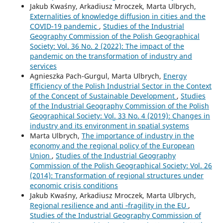
Jakub Kwaśny, Arkadiusz Mroczek, Marta Ulbrych,
Externalities of knowledge diffusion in cities and the
COVID-19 pandemic
,
Studies of the Industrial
Geography Commission of the Polish Geographical
Society: Vol. 36 No. 2 (2022): The impact of the
pandemic on the transformation of industry and
services
Agnieszka Pach-Gurgul, Marta Ulbrych,
Energy
Efficiency of the Polish Industrial Sector in the Context
of the Concept of Sustainable Development
,
Studies
of the Industrial Geography Commission of the Polish
Geographical Society: Vol. 33 No. 4 (2019): Changes in
industry and its environment in spatial systems
Marta Ulbrych,
The importance of industry in the
economy and the regional policy of the European
Union
,
Studies of the Industrial Geography
Commission of the Polish Geographical Society: Vol. 26
(2014): Transformation of regional structures under
economic crisis conditions
Jakub Kwaśny, Arkadiusz Mroczek, Marta Ulbrych,
Regional resilience and anti ‑fragility in the EU
,
Studies of the Industrial Geography Commission of