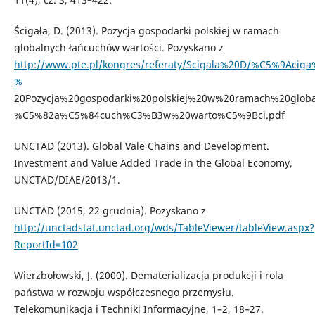
Ścigała, D. (2013). Pozycja gospodarki polskiej w ramach
globalnych łańcuchów wartości. Pozyskano z
http://www.pte.pl/kongres/referaty/Scigala%20D/%C5%9Aci
%
20Pozycja%20gospodarki%20polskiej%20w%20ramach%20glob
%C5%82a%C5%84cuch%C3%B3w%20warto%C5%9Bci.pdf
UNCTAD (2013). Global Vale Chains and Development.
Investment and Value Added Trade in the Global Economy,
UNCTAD/DIAE/2013/1.
UNCTAD (2015, 22 grudnia). Pozyskano z
http://unctadstat.unctad.org/wds/TableViewer/tableView.aspx?
ReportId=102
Wierzbołowski, J. (2000). Dematerializacja produkcji i rola
państwa w rozwoju współczesnego przemysłu.
Telekomunikacja i Techniki Informacyjne, 1–2, 18–27.