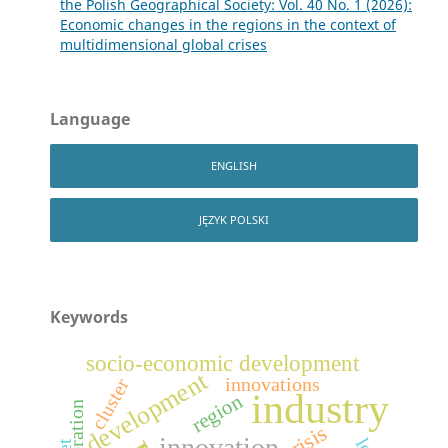
the Polish Geographical Society: Vol. 40 No. 1 (2026):
Economic changes in the regions in the context of
multidimensional global crises
Language
ENGLISH
JĘZYK POLSKI
Keywords
socio-economic development
development
innovations
cluster
industry
region
corporation
crisis
innovation