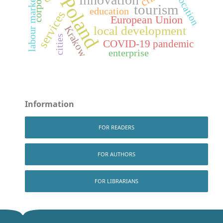
Poland
location
labour market
tourism
education
services
European Union
Krakow
local development
cities
COVID-19 pandemic
enterprise
Information
FOR READERS
FOR AUTHORS
FOR LIBRARIANS