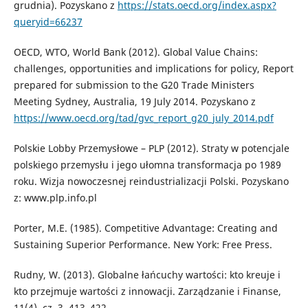
grudnia). Pozyskano z
https://stats.oecd.org/index.aspx?
queryid=66237
OECD, WTO, World Bank (2012). Global Value Chains:
challenges, opportunities and implications for policy, Report
prepared for submission to the G20 Trade Ministers
Meeting Sydney, Australia, 19 July 2014. Pozyskano z
https://www.oecd.org/tad/gvc_report_g20_july_2014.pdf
Polskie Lobby Przemysłowe – PLP (2012). Straty w potencjale
polskiego przemysłu i jego ułomna transformacja po 1989
roku. Wizja nowoczesnej reindustrializacji Polski. Pozyskano
z: www.plp.info.pl
Porter, M.E. (1985). Competitive Advantage: Creating and
Sustaining Superior Performance. New York: Free Press.
Rudny, W. (2013). Globalne łańcuchy wartości: kto kreuje i
kto przejmuje wartości z innowacji. Zarządzanie i Finanse,
11(4), cz. 3, 413–422.