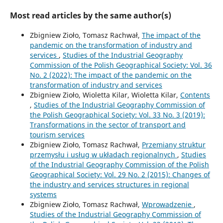
Most read articles by the same author(s)
Zbigniew Zioło, Tomasz Rachwał,
The impact of the
pandemic on the transformation of industry and
services
,
Studies of the Industrial Geography
Commission of the Polish Geographical Society: Vol. 36
No. 2 (2022): The impact of the pandemic on the
transformation of industry and services
Zbigniew Zioło, Wioletta Kilar, Wioletta Kilar,
Contents
,
Studies of the Industrial Geography Commission of
the Polish Geographical Society: Vol. 33 No. 3 (2019):
Transformations in the sector of transport and
tourism services
Zbigniew Zioło, Tomasz Rachwał,
Przemiany struktur
przemysłu i usług w układach regionalnych
,
Studies
of the Industrial Geography Commission of the Polish
Geographical Society: Vol. 29 No. 2 (2015): Changes of
the industry and services structures in regional
systems
Zbigniew Zioło, Tomasz Rachwał,
Wprowadzenie
,
Studies of the Industrial Geography Commission of