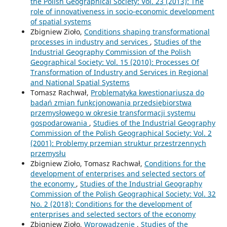
the Polish Geographical Society: Vol. 23 (2013): The
role of innovativeness in socio-economic development
of spatial systems
Zbigniew Zioło,
Conditions shaping transformational
processes in industry and services
,
Studies of the
Industrial Geography Commission of the Polish
Geographical Society: Vol. 15 (2010): Processes Of
Transformation of Industry and Services in Regional
and National Spatial Systems
Tomasz Rachwał,
Problematyka kwestionariusza do
badań zmian funkcjonowania przedsiębiorstwa
przemysłowego w okresie transformacji systemu
gospodarowania
,
Studies of the Industrial Geography
Commission of the Polish Geographical Society: Vol. 2
(2001): Problemy przemian struktur przestrzennych
przemysłu
Zbigniew Zioło, Tomasz Rachwał,
Conditions for the
development of enterprises and selected sectors of
the economy
,
Studies of the Industrial Geography
Commission of the Polish Geographical Society: Vol. 32
No. 2 (2018): Conditions for the development of
enterprises and selected sectors of the economy
Zbigniew Zioło,
Wprowadzenie
,
Studies of the