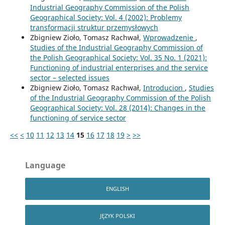
Industrial Geography Commission of the Polish
Geographical Society: Vol. 4 (2002): Problemy
transformacji struktur przemysłowych
Zbigniew Zioło, Tomasz Rachwał,
Wprowadzenie
,
Studies of the Industrial Geography Commission of
the Polish Geographical Society: Vol. 35 No. 1 (2021):
Functioning of industrial enterprises and the service
sector – selected issues
Zbigniew Zioło, Tomasz Rachwał,
Introducion
,
Studies
of the Industrial Geography Commission of the Polish
Geographical Society: Vol. 28 (2014): Changes in the
functioning of service sector
<<
<
10
11
12
13
14
15
16
17
18
19
>
>>
Language
ENGLISH
JĘZYK POLSKI