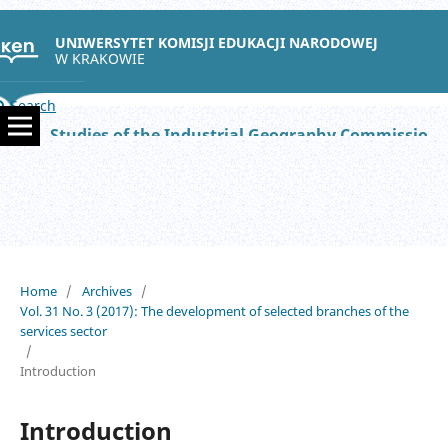
UNIWERSYTET KOMISJI EDUKACJI NARODOWEJ
W KRAKOWIE
Search
Studies of the Industrial Geography Commission of the Polish Geographical Society
Home
/
Archives
/
Vol. 31 No. 3 (2017): The development of selected branches of the
services sector
/
Introduction
Introduction