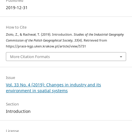
Published
2019-12-31
How to Cite
Zioło, Z., & Rachwał, T. (2019). Introduction.
Studies of the Industrial Geography
Commission of the Polish Geographical Society
,
33
(4). Retrieved from
https://prace-kgp.uken.krakow.pl/article/view/5731
More Citation Formats
Issue
Vol. 33 No. 4 (2019): Changes in industry and its
environment in spatial systems
Section
Introduction
License