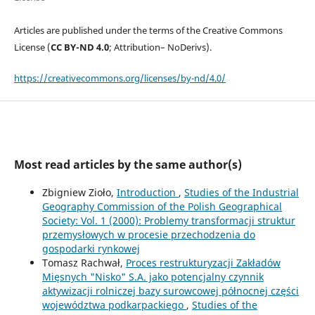
Articles are published under the terms of the Creative Commons
License (
CC BY-ND 4.0
; Attribution– NoDerivs).
https://creativecommons.org/licenses/by-nd/4.0/
Most read articles by the same author(s)
Zbigniew Zioło,
Introduction
,
Studies of the Industrial
Geography Commission of the Polish Geographical
Society: Vol. 1 (2000): Problemy transformacji struktur
przemysłowych w procesie przechodzenia do
gospodarki rynkowej
Tomasz Rachwał,
Proces restrukturyzacji Zakładów
Mięsnych "Nisko" S.A. jako potencjalny czynnik
aktywizacji rolniczej bazy surowcowej północnej części
województwa podkarpackiego
,
Studies of the