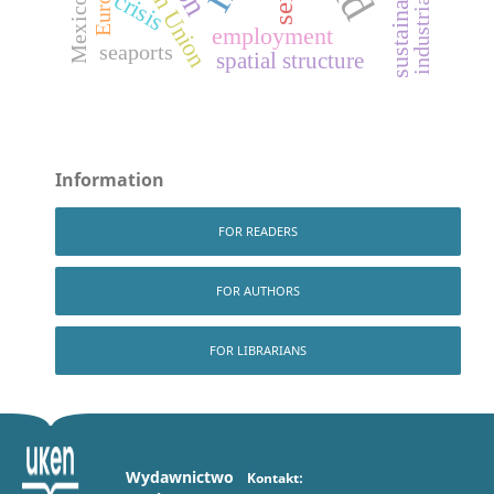
Europe
crisis
Mexico
employment
seaports
spatial structure
Information
FOR READERS
FOR AUTHORS
FOR LIBRARIANS
Wydawnictwo
Kontakt: