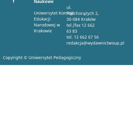
Naukowe
ul.
Uniwersytet Komisji
Podchorążych 2,
Edukacji
30-084 Kraków
Narodowej w
tel./fax 12 662
Krakowie
63 83
tel. 12 662 67 56
redakcja@wydawnictwoup.pl
Copyright © Uniwersytet Pedagogiczny