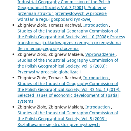
Industrial Geography Commission of the Polish
Geographical Society: Vol. 3 (2001): Problemy
przemian struktur przemysłowych w procesie
wdrażania reguł gospodarki rynkowej
Zbigniew Zioło, Tomasz Rachwał,
Introduction
,
Studies of the Industrial Geography Commission of
the Polish Geographical Society: Vol. 10 (2008): Procesy
transformacji układów przestrzennych przemysłu na
tle zmieniającego się otoczenia
Zbigniew Zioło, Zbigniew Makieła,
Wprowadzenie
,
Studies of the Industrial Geography Commission of
the Polish Geographical Society: Vol. 6 (2003):
Przemysł w procesie globalizacji
Zbigniew Zioło, Tomasz Rachwał,
Introduction
,
Studies of the Industrial Geography Commission of
the Polish Geographical Society: Vol. 33 No. 1 (2019):
Selected issues of economic development of spatial
systems
Zbigniew Zioło, Zbigniew Makieła,
Introduction
,
Studies of the Industrial Geography Commission of
the Polish Geographical Society: Vol. 5 (2003):
Kształtowanie się struktur przemysłowych