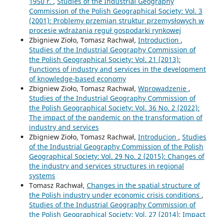
1950 r.
,
Studies of the Industrial Geography
Commission of the Polish Geographical Society: Vol. 3
(2001): Problemy przemian struktur przemysłowych w
procesie wdrażania reguł gospodarki rynkowej
Zbigniew Zioło, Tomasz Rachwał,
Introduction
,
Studies of the Industrial Geography Commission of
the Polish Geographical Society: Vol. 21 (2013):
Functions of industry and services in the development
of knowledge-based economy
Zbigniew Zioło, Tomasz Rachwał,
Wprowadzenie
,
Studies of the Industrial Geography Commission of
the Polish Geographical Society: Vol. 36 No. 2 (2022):
The impact of the pandemic on the transformation of
industry and services
Zbigniew Zioło, Tomasz Rachwał,
Introducion
,
Studies
of the Industrial Geography Commission of the Polish
Geographical Society: Vol. 29 No. 2 (2015): Changes of
the industry and services structures in regional
systems
Tomasz Rachwał,
Changes in the spatial structure of
the Polish industry under economic crisis conditions
,
Studies of the Industrial Geography Commission of
the Polish Geographical Society: Vol. 27 (2014): Impact