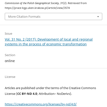
Commission of the Polish Geographical Society
,
31
(2). Retrieved from
https://prace-kgp.uken.krakow.pl/article/view/3574
More Citation Formats
Issue
Vol. 31 No. 2 (2017): Development of local and regional
systems in the process of economic transformation
Section
online
License
Articles are published under the terms of the Creative Commons
License (
CC BY-ND 4.0
; Attribution– NoDerivs).
https://creativecommons.org/licenses/by-nd/4.0/