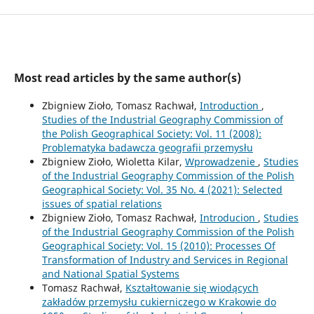
Most read articles by the same author(s)
Zbigniew Zioło, Tomasz Rachwał,
Introduction
,
Studies of the Industrial Geography Commission of
the Polish Geographical Society: Vol. 11 (2008):
Problematyka badawcza geografii przemysłu
Zbigniew Zioło, Wioletta Kilar,
Wprowadzenie
,
Studies
of the Industrial Geography Commission of the Polish
Geographical Society: Vol. 35 No. 4 (2021): Selected
issues of spatial relations
Zbigniew Zioło, Tomasz Rachwał,
Introducion
,
Studies
of the Industrial Geography Commission of the Polish
Geographical Society: Vol. 15 (2010): Processes Of
Transformation of Industry and Services in Regional
and National Spatial Systems
Tomasz Rachwał,
Kształtowanie się wiodących
zakładów przemysłu cukierniczego w Krakowie do