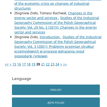
of the economic crisis on changes of industrial
structures
Zbigniew Zioło, Tomasz Rachwał,
Changes in the
energy sector and services
,
Studies of the Industrial
Geography Commission of the Polish Geographical
Society: Vol. 29 No. 3 (2015): Changes in the energy
sector and services
Zbigniew Zioło,
Introduction
,
Studies of the Industrial
Geography Commission of the Polish Geographical
Society: Vol. 3 (2001): Problemy przemian struktur
przemysłowych w procesie wdrażania reguł
gospodarki rynkowej
<<
<
15
16
17
18
19
20
21
22
23
24
>
>>
Language
ENGLISH
JĘZYK POLSKI