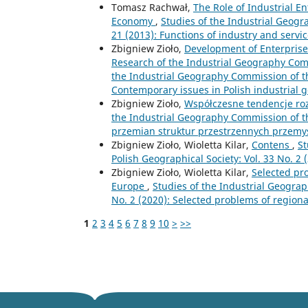
Tomasz Rachwał,
The Role of Industrial 
Economy
,
Studies of the Industrial Geogr
21 (2013): Functions of industry and ser
Zbigniew Zioło,
Development of Enterprises
Research of the Industrial Geography Com
the Industrial Geography Commission of the
Contemporary issues in Polish industrial
Zbigniew Zioło,
Współczesne tendencje ro
the Industrial Geography Commission of th
przemian struktur przestrzennych przemy
Zbigniew Zioło, Wioletta Kilar,
Contens
,
St
Polish Geographical Society: Vol. 33 No. 2
Zbigniew Zioło, Wioletta Kilar,
Selected pr
Europe
,
Studies of the Industrial Geograp
No. 2 (2020): Selected problems of region
1
2
3
4
5
6
7
8
9
10
>
>>