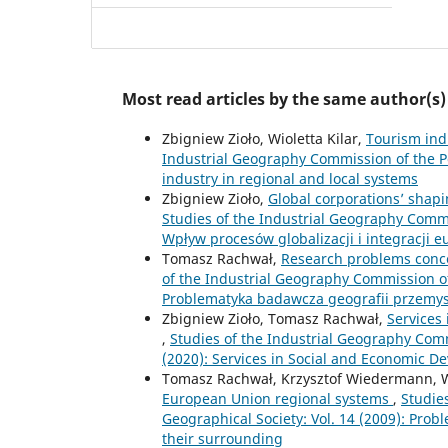
Most read articles by the same author(s)
Zbigniew Zioło, Wioletta Kilar,
Tourism ind
Industrial Geography Commission of the Po
industry in regional and local systems
Zbigniew Zioło,
Global corporations’ shap
Studies of the Industrial Geography Commis
Wpływ procesów globalizacji i integracji 
Tomasz Rachwał,
Research problems conce
of the Industrial Geography Commission of 
Problematyka badawcza geografii przemy
Zbigniew Zioło, Tomasz Rachwał,
Services
,
Studies of the Industrial Geography Commi
(2020): Services in Social and Economic 
Tomasz Rachwał, Krzysztof Wiedermann, Wi
European Union regional systems
,
Studie
Geographical Society: Vol. 14 (2009): Probl
their surrounding