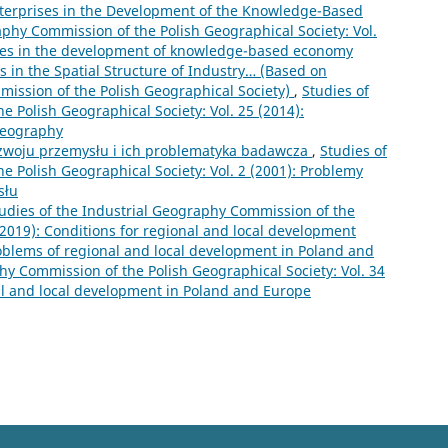
Enterprises in the Development of the Knowledge-Based
aphy Commission of the Polish Geographical Society: Vol.
vices in the development of knowledge-based economy
 in the Spatial Structure of Industry… (Based on
mission of the Polish Geographical Society)
,
Studies of
 Polish Geographical Society: Vol. 25 (2014):
 geography
zwoju przemysłu i ich problematyka badawcza
,
Studies of
e Polish Geographical Society: Vol. 2 (2001): Problemy
słu
udies of the Industrial Geography Commission of the
 (2019): Conditions for regional and local development
oblems of regional and local development in Poland and
hy Commission of the Polish Geographical Society: Vol. 34
al and local development in Poland and Europe