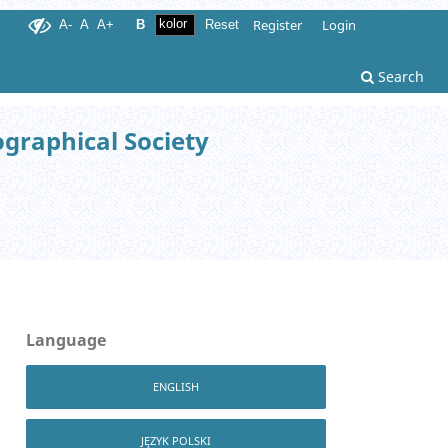
Register
Login
A-
A
A+
B
Reset
Search
ographical Society
Language
ENGLISH
JĘZYK POLSKI