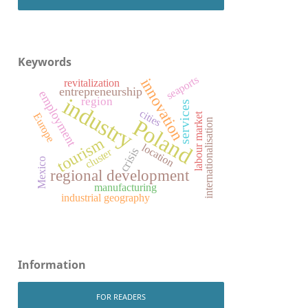
Keywords
seaports
innovation
revitalization
entrepreneurship
employment
industry
region
services
cities
labour market
Europe
Poland
internationalisation
tourism
location
crisis
cluster
Mexico
regional development
manufacturing
industrial geography
Information
FOR READERS