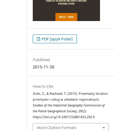
PDF (Język Polski)
Published
2015-11-30
How to Cite
Zioło, Z., & Rachwał, T. (2015). Przemiany struktur
przemysłu i usług w układach regionalnych.
Studies of the Industrial Geography Commission of
the Polish Geographical Society
,
29
(2).
https://doi.org/10.24917/20801653.292.0
More Citation Formats