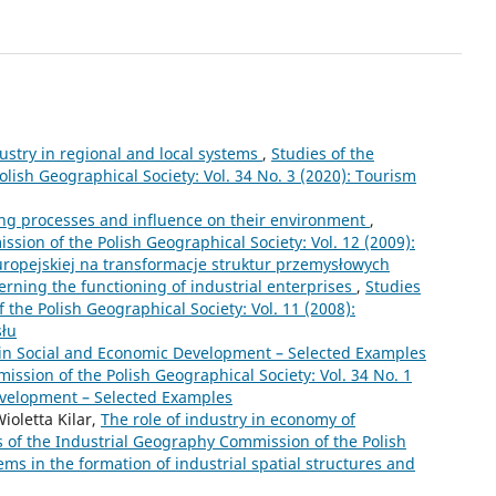
ustry in regional and local systems
,
Studies of the
lish Geographical Society: Vol. 34 No. 3 (2020): Tourism
ing processes and influence on their environment
,
sion of the Polish Geographical Society: Vol. 12 (2009):
europejskiej na transformacje struktur przemysłowych
rning the functioning of industrial enterprises
,
Studies
the Polish Geographical Society: Vol. 11 (2008):
słu
 in Social and Economic Development – Selected Examples
ssion of the Polish Geographical Society: Vol. 34 No. 1
Development – Selected Examples
oletta Kilar,
The role of industry in economy of
s of the Industrial Geography Commission of the Polish
ems in the formation of industrial spatial structures and