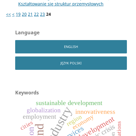
Kształtowanie się struktur przemysłowych
<<
<
19
20
21
22
23
24
Language
ENGLISH
JĘZYK POLSKI
Keywords
sustainable development
industry
globalization
innovativeness
economy
employment
region
development
cities
innovations
services