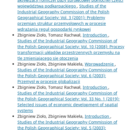
aktywizacji rolniczej bazy surowcowej północnej części
województwa podkarpackiego
,
Studies of the
Industrial Geography Commission of the Polish
Geographical Society: Vol. 3 (2001): Problemy
przemian struktur przemysłowych w procesie
wdrażania reguł gospodarki rynkowej
Zbigniew Zioło, Tomasz Rachwał,
Introduction
,
Studies of the Industrial Geography Commission of
the Polish Geographical Society: Vol. 10 (2008): Procesy
transformacji układów przestrzennych przemysłu na
tle zmieniającego się otoczenia
Zbigniew Zioło, Zbigniew Makieła,
Wprowadzenie
,
Studies of the Industrial Geography Commission of
the Polish Geographical Society: Vol. 6 (2003):
Przemysł w procesie globalizacji
Zbigniew Zioło, Tomasz Rachwał,
Introduction
,
Studies of the Industrial Geography Commission of
the Polish Geographical Society: Vol. 33 No. 1 (2019):
Selected issues of economic development of spatial
systems
Zbigniew Zioło, Zbigniew Makieła,
Introduction
,
Studies of the Industrial Geography Commission of
the Polish Geographical Society: Vol. 5 (2003):