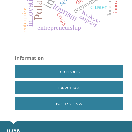
economic crisis
Poland
innovation
location
tourism
cluster
enterprise
Krakow
crisis
seaports
entrepreneurship
Information
FOR READERS
FOR AUTHORS
FOR LIBRARIANS