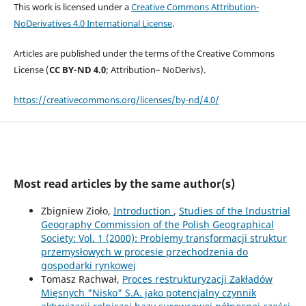
This work is licensed under a
Creative Commons Attribution-
NoDerivatives 4.0 International License
.
Articles are published under the terms of the Creative Commons
License (
CC BY-ND 4.0
; Attribution– NoDerivs).
https://creativecommons.org/licenses/by-nd/4.0/
Most read articles by the same author(s)
Zbigniew Zioło,
Introduction
,
Studies of the Industrial
Geography Commission of the Polish Geographical
Society: Vol. 1 (2000): Problemy transformacji struktur
przemysłowych w procesie przechodzenia do
gospodarki rynkowej
Tomasz Rachwał,
Proces restrukturyzacji Zakładów
Mięsnych "Nisko" S.A. jako potencjalny czynnik