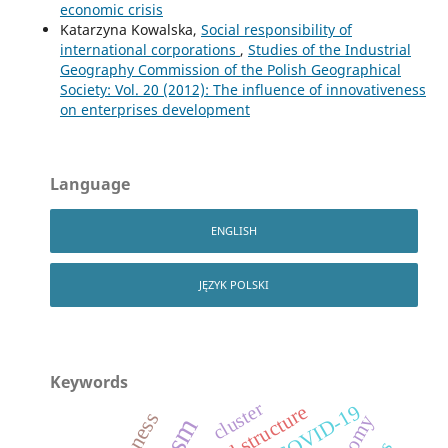
economic crisis
Katarzyna Kowalska,
Social responsibility of
international corporations
,
Studies of the Industrial
Geography Commission of the Polish Geographical
Society: Vol. 20 (2012): The influence of innovativeness
on enterprises development
Language
ENGLISH
JĘZYK POLSKI
Keywords
cluster
COVID-19
spatial structure