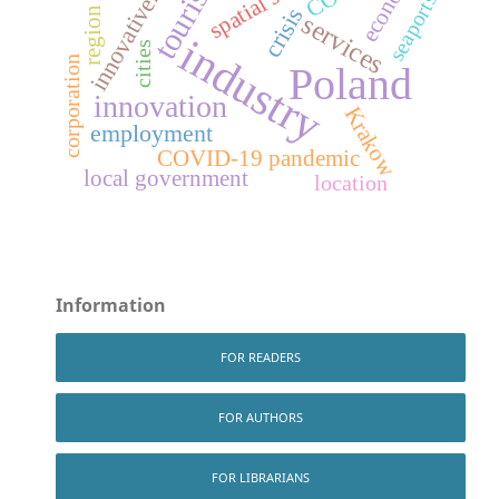
innovativeness
economy
tourism
seaports
crisis
region
services
industry
cities
corporation
Poland
innovation
Krakow
employment
COVID-19 pandemic
local government
location
Information
FOR READERS
FOR AUTHORS
FOR LIBRARIANS