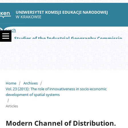
UNIWERSYTET KOMISJI EDUKACJI NARODOWEJ
W KRAKOWIE
Search
Studies of the Industrial Geography Commission of the Polish Geographical Society
Home
/
Archives
/
Vol. 23 (2013): The role of innovativeness in socio-economic
development of spatial systems
/
Articles
Modern Channel of Distribution.