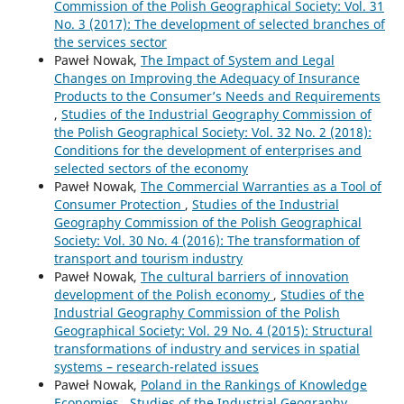
Commission of the Polish Geographical Society: Vol. 31
No. 3 (2017): The development of selected branches of
the services sector
Paweł Nowak,
The Impact of System and Legal
Changes on Improving the Adequacy of Insurance
Products to the Consumer’s Needs and Requirements
,
Studies of the Industrial Geography Commission of
the Polish Geographical Society: Vol. 32 No. 2 (2018):
Conditions for the development of enterprises and
selected sectors of the economy
Paweł Nowak,
The Commercial Warranties as a Tool of
Consumer Protection
,
Studies of the Industrial
Geography Commission of the Polish Geographical
Society: Vol. 30 No. 4 (2016): The transformation of
transport and tourism industry
Paweł Nowak,
The cultural barriers of innovation
development of the Polish economy
,
Studies of the
Industrial Geography Commission of the Polish
Geographical Society: Vol. 29 No. 4 (2015): Structural
transformations of industry and services in spatial
systems – research-related issues
Paweł Nowak,
Poland in the Rankings of Knowledge
Economies
,
Studies of the Industrial Geography