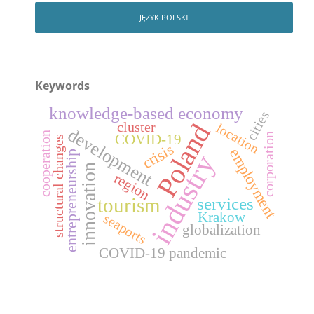
JĘZYK POLSKI
Keywords
knowledge-based economy
cities
Poland
cluster
location
development
cooperation
COVID-19
corporation
structural changes
crisis
employment
entrepreneurship
industry
innovation
region
tourism
services
Krakow
seaports
globalization
COVID-19 pandemic