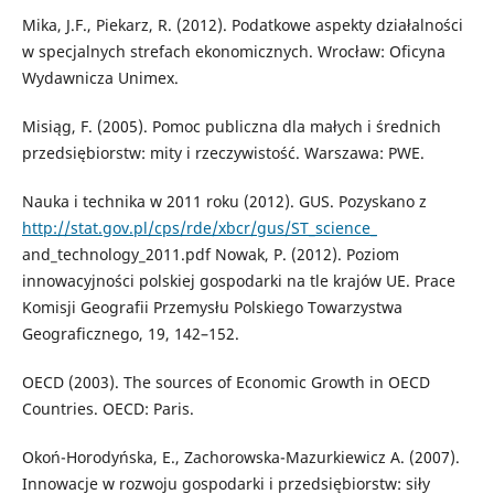
Mika, J.F., Piekarz, R. (2012). Podatkowe aspekty działalności
w specjalnych strefach ekonomicznych. Wrocław: Oficyna
Wydawnicza Unimex.
Misiąg, F. (2005). Pomoc publiczna dla małych i średnich
przedsiębiorstw: mity i rzeczywistość. Warszawa: PWE.
Nauka i technika w 2011 roku (2012). GUS. Pozyskano z
http://stat.gov.pl/cps/rde/xbcr/gus/ST_science_
and_technology_2011.pdf Nowak, P. (2012). Poziom
innowacyjności polskiej gospodarki na tle krajów UE. Prace
Komisji Geografii Przemysłu Polskiego Towarzystwa
Geograficznego, 19, 142–152.
OECD (2003). The sources of Economic Growth in OECD
Countries. OECD: Paris.
Okoń-Horodyńska, E., Zachorowska-Mazurkiewicz A. (2007).
Innowacje w rozwoju gospodarki i przedsiębiorstw: siły