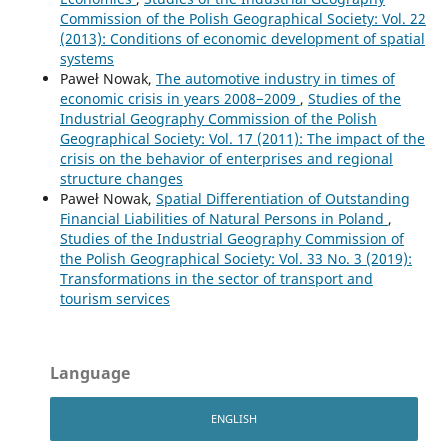
Commission of the Polish Geographical Society: Vol. 22
(2013): Conditions of economic development of spatial
systems
Paweł Nowak,
The automotive industry in times of
economic crisis in years 2008−2009
,
Studies of the
Industrial Geography Commission of the Polish
Geographical Society: Vol. 17 (2011): The impact of the
crisis on the behavior of enterprises and regional
structure changes
Paweł Nowak,
Spatial Differentiation of Outstanding
Financial Liabilities of Natural Persons in Poland
,
Studies of the Industrial Geography Commission of
the Polish Geographical Society: Vol. 33 No. 3 (2019):
Transformations in the sector of transport and
tourism services
Language
ENGLISH