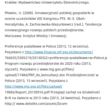
Kraków: Wydawnictwo Uniwersytetu Ekonomicznego.
Płowiec, U. (2008). Innowacyjność polskiej gospodarki w
ocenie uczestników VIII Kongresu PTE. W: E. Okoń-
Horodyńska, A. Zachorowska-Mazurkiewicz (red.). Tendencje
innowacyjnego rozwoju polskich przedsiębiorstw.
Warszawa: Instytut Wiedzy i Innowacji.
Preferencje podatkowe w Polsce (2013, 12 września).
Pozyskano z
http://www.finanse.mf.gov.pl/documents/
766655/3305219/20130322+preferencje+podatkowe+w+Polsce.p
Program rozwoju przedsiębiorstw do 2020 roku (2013,
styczeń). Pozyskano z www.mg.gov.pl/files/
upload/17484/PRP_do_konsultacji.doc Przedsiębiorczość w
Polsce (2013, 15 wrzesień). Pozyskano z
http://www.mg.gov.pl/files/upload/
19066/Raport_20130916.pdf Przegląd zachęt na działalność
B+R na świecie w 2013 roku (2013, 24 kwietnia). Pozyskano z
http:// www.deloitte.com/assets/Dcom-