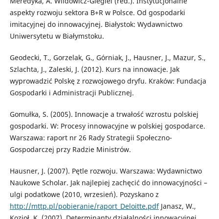
Meredyka, A. Wildowicz-Giegiel (red.). Instytucjonalne
aspekty rozwoju sektora B+R w Polsce. Od gospodarki
imitacyjnej do innowacyjnej. Białystok: Wydawnictwo
Uniwersytetu w Białymstoku.
Geodecki, T., Gorzelak, G., Górniak, J., Hausner, J., Mazur, S.,
Szlachta, J., Zaleski, J. (2012). Kurs na innowacje. Jak
wyprowadzić Polskę z rozwojowego dryfu. Kraków: Fundacja
Gospodarki i Administracji Publicznej.
Gomułka, S. (2005). Innowacje a trwałość wzrostu polskiej
gospodarki. W: Procesy innowacyjne w polskiej gospodarce.
Warszawa: raport nr 26 Rady Strategii Społeczno-
Gospodarczej przy Radzie Ministrów.
Hausner, J. (2007). Pętle rozwoju. Warszawa: Wydawnictwo
Naukowe Scholar. Jak najlepiej zachęcić do innowacyjności –
ulgi podatkowe (2010, wrzesień). Pozyskano z
http://mttp.pl/pobieranie/raport_Deloitte.pdf
Janasz, W.,
Kozioł, K. (2007). Determinanty działalności innowacyjnej