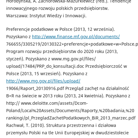
Horodyńska, A. Zachorowska-Mazurkiewicz (red.). Tendencje
innowacyjnego rozwoju polskich przedsiębiorstw.
Warszawa: Instytut Wiedzy i Innowacji.
Preferencje podatkowe w Polsce (2013, 12 września).
Pozyskano z
http://www.finanse.mf.gov.pl/documents/
766655/3305219/20130322+preferencje+podatkowe+w+Polsce.p
Program rozwoju przedsiębiorstw do 2020 roku (2013,
styczeń). Pozyskano z www.mg.gov.pl/files/
upload/17484/PRP_do_konsultacji.doc Przedsiębiorczość w
Polsce (2013, 15 wrzesień). Pozyskano z
http://www.mg.gov.pl/files/upload/
19066/Raport_20130916.pdf Przegląd zachęt na działalność
B+R na świecie w 2013 roku (2013, 24 kwietnia). Pozyskano z
http:// www.deloitte.com/assets/Dcom-
Poland/Local%20Assets/Documents/Raporty,%20badania,%20
rankingi/pl_PrzegladZachetPodatkowych_BiR_2013_marzec.pdf
Rachwał, T. (2010). Struktura przestrzenna i działowa
przemysłu Polski na tle Unii Europejskiej w dwudziestolecie