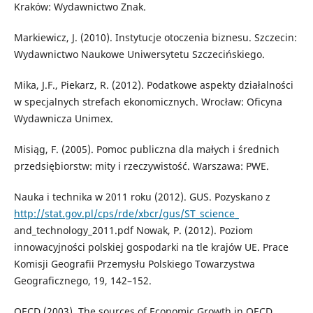
Kraków: Wydawnictwo Znak.
Markiewicz, J. (2010). Instytucje otoczenia biznesu. Szczecin:
Wydawnictwo Naukowe Uniwersytetu Szczecińskiego.
Mika, J.F., Piekarz, R. (2012). Podatkowe aspekty działalności
w specjalnych strefach ekonomicznych. Wrocław: Oficyna
Wydawnicza Unimex.
Misiąg, F. (2005). Pomoc publiczna dla małych i średnich
przedsiębiorstw: mity i rzeczywistość. Warszawa: PWE.
Nauka i technika w 2011 roku (2012). GUS. Pozyskano z
http://stat.gov.pl/cps/rde/xbcr/gus/ST_science_
and_technology_2011.pdf Nowak, P. (2012). Poziom
innowacyjności polskiej gospodarki na tle krajów UE. Prace
Komisji Geografii Przemysłu Polskiego Towarzystwa
Geograficznego, 19, 142–152.
OECD (2003). The sources of Economic Growth in OECD