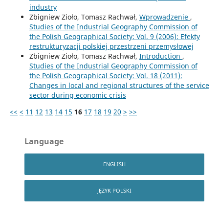
industry
Zbigniew Zioło, Tomasz Rachwał,
Wprowadzenie
,
Studies of the Industrial Geography Commission of
the Polish Geographical Society: Vol. 9 (2006): Efekty
restrukturyzacji polskiej przestrzeni przemysłowej
Zbigniew Zioło, Tomasz Rachwał,
Introduction
,
Studies of the Industrial Geography Commission of
the Polish Geographical Society: Vol. 18 (2011):
Changes in local and regional structures of the service
sector during economic crisis
<<
<
11
12
13
14
15
16
17
18
19
20
>
>>
Language
ENGLISH
JĘZYK POLSKI