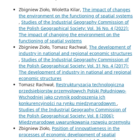
Zbigniew Zioło, Wioletta Kilar,
The impact of changes
the environment on the functioning of spatial systems
,
Studies of the Industrial Geography Commission of
the Polish Geographical Society: Vol. 36 No. 4 (2022):
The impact of changing the environment on the
functioning of spatial systems
Zbigniew Zioło, Tomasz Rachwał,
The development of
industry in national and regional economic structures
,
Studies of the Industrial Geography Commission of
the Polish Geographical Society: Vol. 31 No. 4 (2017):
The development of industry in national and regional
economic structures
Tomasz Rachwał,
Restrukturyzacja technologiczna
przedsiębiorstw przemysłowych Polski Południowo-
Wschodniej jako czynnik podnoszenia ich
konkurencyjności na rynku międzynarodowym
,
Studies of the Industrial Geography Commission of
the Polish Geographical Society: Vol. 8 (2006):
Miedzynarodowe uwarunkowania rozwoju przemysłu
Zbigniew Zioło,
Position of innovativeness in the
processes of economic development of spatial