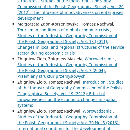
structures
,
Studies of the Industrial Geography
Commission of the Polish Geographical Society: Vol. 20
(2012): The influence of innovativeness on enterprises
development
Małgorzata Zdon-Korzeniowska, Tomasz Rachwał,
Tourism in conditions of global economic crisis
,
Studies of the Industrial Geography Commission of
the Polish Geographical Society: Vol. 18 (2011):
Changes in local and regional structures of the service
sector during economic crisis
Zbigniew Zioło, Zbigniew Makieła,
Wprowadzenie
,
Studies of the Industrial Geography Commission of
the Polish Geographical Society: Vol. 7 (2004):
Przemiany struktur przemysłowych
Zbigniew Zioło, Tomasz Rachwał,
Introducion
,
Studies
of the Industrial Geography Commission of the Polish
Geographical Society: Vol. 19 (2012): Effect of
innovativeness on the economic changes in spatial
systems
Zbigniew Zioło, Tomasz Rachwał,
Wprowadzenie
,
Studies of the Industrial Geography Commission of
the Polish Geographical Society: Vol. 30 No. 3 (2016):
International conditions for the development of