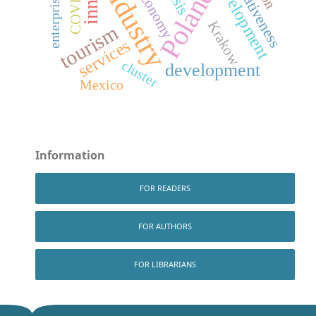
local development
innovativeness
COVID-19
industry
Poland
economy
enterprise
Krakow
tourism
services
cluster
development
Mexico
Information
FOR READERS
FOR AUTHORS
FOR LIBRARIANS