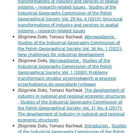
transformations of industry and services in spatial
systems – research-related issues
,
Studies of the
Industrial Geography Commission of the Polish
Geographical Society: Vol. 29 No. 4 (2015): Structural
transformations of industry and services in spatial
systems – research-related issues
Zbigniew Zioło, Tomasz Rachwał,
Wprowadzenie
,
Studies of the Industrial Geography Commission of
the Polish Geographical Society: Vol. 36 No. 1 (2022):
New challenges for industrial development
Zbigniew Zioło,
Wprowadzenie
,
Studies of the
Industrial Geography Commission of the Polish
Geographical Society: Vol. 1 (2000): Problemy
transformacji struktur przemysłowych w procesie
przechodzenia do gospodarki rynkowej
Zbigniew Zioło, Tomasz Rachwał,
The development of
industry in national and regional economic structures
,
Studies of the Industrial Geography Commission of
the Polish Geographical Society: Vol. 31 No. 4 (2017):
The development of industry in national and regional
economic structures
Zbigniew Zioło, Tomasz Rachwał,
Introducion
,
Studies
of the Industrial Geography Commission of the Polish