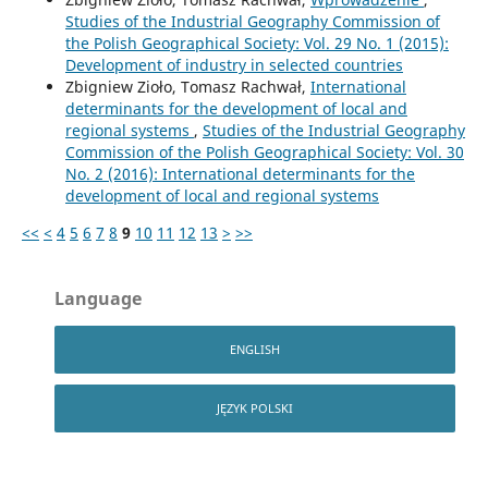
Studies of the Industrial Geography Commission of
the Polish Geographical Society: Vol. 29 No. 1 (2015):
Development of industry in selected countries
Zbigniew Zioło, Tomasz Rachwał,
International
determinants for the development of local and
regional systems
,
Studies of the Industrial Geography
Commission of the Polish Geographical Society: Vol. 30
No. 2 (2016): International determinants for the
development of local and regional systems
<<
<
4
5
6
7
8
9
10
11
12
13
>
>>
Language
ENGLISH
JĘZYK POLSKI