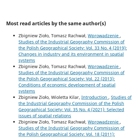
Most read articles by the same author(s)
Zbigniew Zioło, Tomasz Rachwał,
Wprowadzenie
,
Studies of the Industrial Geography Commission of
the Polish Geographical Society: Vol. 33 No. 4 (2019):
Changes in industry and its environment in spatial
systems
Zbigniew Zioło, Tomasz Rachwał,
Wprowadzenie
,
Studies of the Industrial Geography Commission of
the Polish Geographical Society: Vol. 22 (2013):
Conditions of economic development of spatial
systems
Zbigniew Zioło, Wioletta Kilar,
Introduction
,
Studies of
the Industrial Geography Commission of the Polish
Geographical Society: Vol. 35 No. 4 (2021): Selected
issues of spatial relations
Zbigniew Zioło, Tomasz Rachwał,
Wprowadzenie
,
Studies of the Industrial Geography Commission of
the Polish Geographical Society: Vol. 18 (2011):