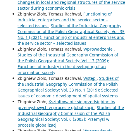
Changes in local and regional structures of the service
sector during economic crisis
Zbigniew Zioło, Tomasz Rachwał,
Functioning of
industrial enterprises and the service sector –
selected issues
,
Studies of the Industrial Geography
Commission of the Polish Geographical Society: Vol. 35
No. 1 (2021): Functioning of industrial enterprises and
the service sector – selected issues
Zbigniew Zioło, Tomasz Rachwał,
Wprowadzenie
,
Studies of the Industrial Geography Commission of
the Polish Geographical Society: Vol. 13 (2009):
Functions of industry in the developing of an
information society
Zbigniew Zioło, Tomasz Rachwał,
Wstęp
,
Studies of
the Industrial Geography Commission of the Polish
Geographical Society: Vol. 33 No. 1 (2019): Selected
issues of economic development of spatial systems
Zbigniew Zioło,
Kształtowanie się przedsiębiorstw
przemysłowych w procesie globalizacji
,
Studies of the
Industrial Geography Commission of the Polish
Geographical Society: Vol. 6 (2003): Przemysł w
procesie globalizacji
Zbigniew Zioło, Tomasz Rachwał,
Wprowadzenie
,