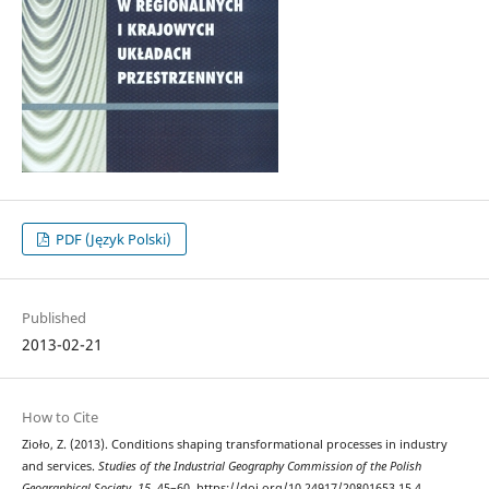
PDF (Język Polski)
Published
2013-02-21
How to Cite
Zioło, Z. (2013). Conditions shaping transformational processes in industry
and services.
Studies of the Industrial Geography Commission of the Polish
Geographical Society
,
15
, 45–60. https://doi.org/10.24917/20801653.15.4