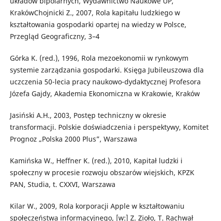
układów bipolarnych, Wydawnictwo Naukowe UP,
KrakówChojnicki Z., 2007, Rola kapitału ludzkiego w
kształtowania gospodarki opartej na wiedzy w Polsce,
Przegląd Geograficzny, 3–4
Górka K. (red.), 1996, Rola mezoekonomii w rynkowym
systemie zarządzania gospodarki. Księga Jubileuszowa dla
uczczenia 50-lecia pracy naukowo-dydaktycznej Profesora
Józefa Gajdy, Akademia Ekonomiczna w Krakowie, Kraków
Jasiński A.H., 2003, Postęp techniczny w okresie
transformacji. Polskie doświadczenia i perspektywy, Komitet
Prognoz „Polska 2000 Plus”, Warszawa
Kamińska W., Heffner K. (red.), 2010, Kapitał ludzki i
społeczny w procesie rozwoju obszarów wiejskich, KPZK
PAN, Studia, t. CXXVI, Warszawa
Kilar W., 2009, Rola korporacji Apple w kształtowaniu
społeczeństwa informacyjnego, [w:] Z. Zioło, T. Rachwał