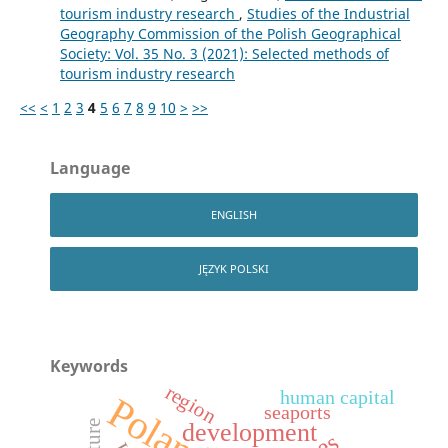
tourism industry research
,
Studies of the Industrial
Geography Commission of the Polish Geographical
Society: Vol. 35 No. 3 (2021): Selected methods of
tourism industry research
<<
<
1
2
3
4
5
6
7
8
9
10
>
>>
Language
ENGLISH
JĘZYK POLSKI
Keywords
region
human capital
Poland
seaports
development