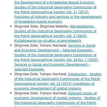
the Development of a Knowledge-Based Economy
,
Studies of the Industrial Geography Commission of
the Polish Geographical Society: Vol. 21 (2013):
Functions of industry and services in the development
of knowledge-based economy
Zbigniew Zioło, Zbigniew Makieła,
Wprowadzenie
,
Studies of the Industrial Geography Commission of
the Polish Geographical Society: Vol. 5 (2003):
Kształtowanie się struktur przemysłowych
Zbigniew Zioło, Tomasz Rachwał,
Services in Social
and Economic Development – Selected Examples
,
Studies of the Industrial Geography Commission of
the Polish Geographical Society: Vol. 34 No. 1 (2020):
Services in Social and Economic Development –
Selected Examples
Zbigniew Zioło, Tomasz Rachwał,
Intoduction
,
Studies
of the Industrial Geography Commission of the Polish
Geographical Society: Vol. 22 (2013): Conditions of
economic development of spatial systems
Zbigniew Zioło, Tomasz Rachwał,
Selected issues of
economic development of spatial systems
,
Studies of
the Industrial Geography Commission of the Polish