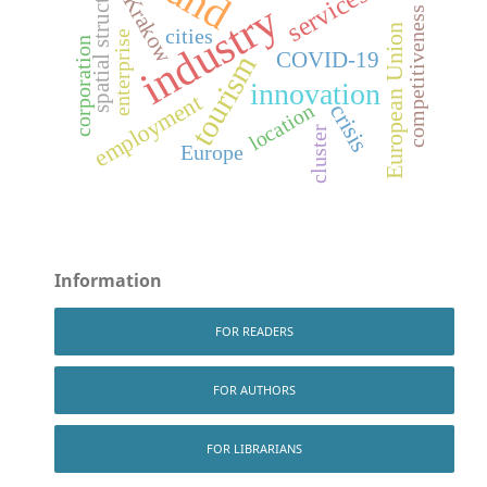
spatial structure
services
Krakow
industry
competitiveness
European Union
cities
enterprise
corporation
COVID-19
tourism
innovation
employment
crisis
location
cluster
Europe
Information
FOR READERS
FOR AUTHORS
FOR LIBRARIANS