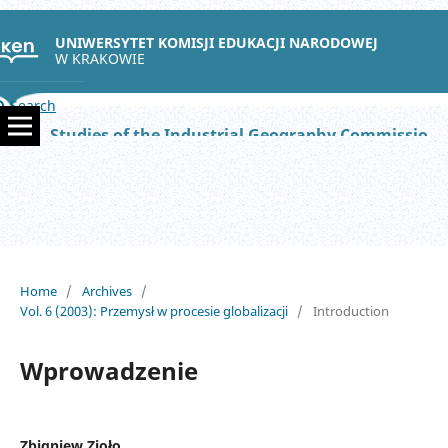
UNIWERSYTET KOMISJI EDUKACJI NARODOWEJ
W KRAKOWIE
Search
Studies of the Industrial Geography Commission of the Polish Geographical Society
Home
/
Archives
/
Vol. 6 (2003): Przemysł w procesie globalizacji
/
Introduction
Wprowadzenie
Zbigniew Zioło