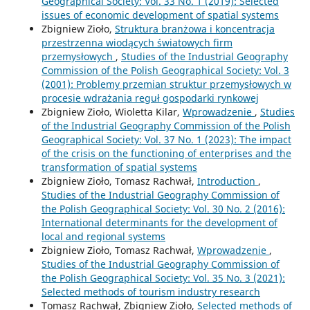
Geographical Society: Vol. 33 No. 1 (2019): Selected
issues of economic development of spatial systems
Zbigniew Zioło,
Struktura branżowa i koncentracja
przestrzenna wiodących światowych firm
przemysłowych
,
Studies of the Industrial Geography
Commission of the Polish Geographical Society: Vol. 3
(2001): Problemy przemian struktur przemysłowych w
procesie wdrażania reguł gospodarki rynkowej
Zbigniew Zioło, Wioletta Kilar,
Wprowadzenie
,
Studies
of the Industrial Geography Commission of the Polish
Geographical Society: Vol. 37 No. 1 (2023): The impact
of the crisis on the functioning of enterprises and the
transformation of spatial systems
Zbigniew Zioło, Tomasz Rachwał,
Introduction
,
Studies of the Industrial Geography Commission of
the Polish Geographical Society: Vol. 30 No. 2 (2016):
International determinants for the development of
local and regional systems
Zbigniew Zioło, Tomasz Rachwał,
Wprowadzenie
,
Studies of the Industrial Geography Commission of
the Polish Geographical Society: Vol. 35 No. 3 (2021):
Selected methods of tourism industry research
Tomasz Rachwał, Zbigniew Zioło,
Selected methods of