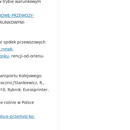
 w trybie warunkowym
LEJOWE-PRZEWOZY-
ARUNKOWYM-
upi spółek przewozowych
.rynek-
onku-
rencji-od-orlenu-
Transportu Kolejowego.
cznic/Stankiewicz, R.,
2010. Rybnik: Eurosprinter.
ie rośnie w Polsce
olsce-przemysl-ko-