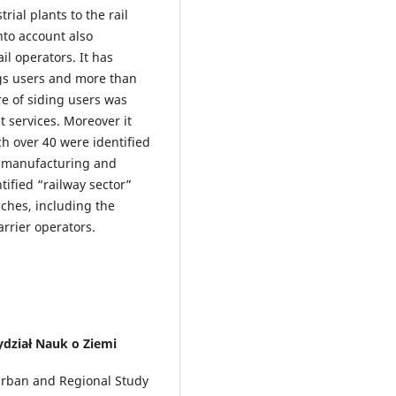
rial plants to the rail
nto account also
ail operators. It has
ngs users and more than
ure of siding users was
t services. Moreover it
ich over 40 were identified
re manufacturing and
ified “railway sector”
nches, including the
rrier operators.
ydział Nauk o Ziemi
 Urban and Regional Study