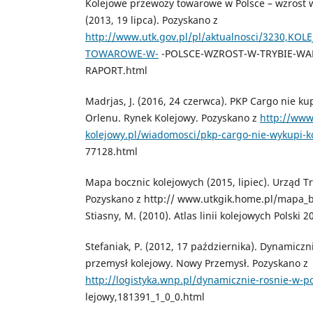
Kolejowe przewozy towarowe w Polsce – wzrost
(2013, 19 lipca). Pozyskano z
http://www.utk.gov.pl/pl/aktualnosci/3230,KO
TOWAROWE-W-
-POLSCE-WZROST-W-TRYBIE-W
RAPORT.html
Madrjas, J. (2016, 24 czerwca). PKP Cargo nie k
Orlenu. Rynek Kolejowy. Pozyskano z
http://www
kolejowy.pl/wiadomosci/pkp-cargo-nie-wykupi-k
77128.html
Mapa bocznic kolejowych (2015, lipiec). Urząd 
Pozyskano z http:// www.utkgik.home.pl/mapa_bo
Stiasny, M. (2010). Atlas linii kolejowych Polski 
Stefaniak, P. (2012, 17 października). Dynamiczn
przemysł kolejowy. Nowy Przemysł. Pozyskano z
http://logistyka.wnp.pl/dynamicznie-rosnie-w-p
lejowy,181391_1_0_0.html