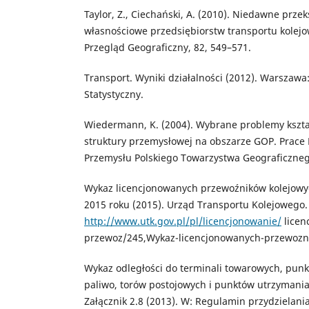
Taylor, Z., Ciechański, A. (2010). Niedawne prze
własnościowe przedsiębiorstw transportu kolejow
Przegląd Geograficzny, 82, 549–571.
Transport. Wyniki działalności (2012). Warszaw
Statystyczny.
Wiedermann, K. (2004). Wybrane problemy kszta
struktury przemysłowej na obszarze GOP. Prace 
Przemysłu Polskiego Towarzystwa Geograficznego
Wykaz licencjonowanych przewoźników kolejowyc
2015 roku (2015). Urząd Transportu Kolejowego.
http://www.utk.gov.pl/pl/licencjonowanie/
licen
przewoz/245,Wykaz-licencjonowanych-przewozn
Wykaz odległości do terminali towarowych, pun
paliwo, torów postojowych i punktów utrzymani
Załącznik 2.8 (2013). W: Regulamin przydzielania