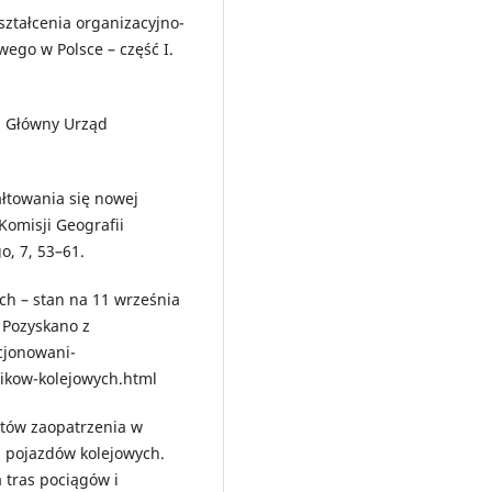
kształcenia organizacyjno-
ego w Polsce – część I.
a: Główny Urząd
łtowania się nowej
Komisji Geografii
, 7, 53–61.
h – stan na 11 września
 Pozyskano z
cjonowani-
ikow-kolejowych.html
któw zaopatrzenia w
a pojazdów kolejowych.
 tras pociągów i