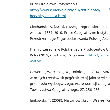
Kurier Kolejowy. Pozyskano z
http://www.kurierkolejowy.eu/aktualnosci/3553/
bocznicy-analiza.html
Ciechański, A. (2013). Rozwój i regres sieci kol
w latach 1881–2010. Prace Geograficzne Instytut
Przestrzennego Zagospodarowania Polskiej Akad
Firmy zrzeszone w Polskiej Izbie Producentów U
Kolei (2015, grudzień). Pozyskano z
http://izbako
w-izbie
Gawor, Ł., Warcholik, W., Dolnicki, P. (2014). Moż
wtórnych (zwałowisk pogórniczych) jako przykła
przemysłu wydobywczego. Prace Komisji Geograf
Towarzystwa Geograficznego, 27, 256–266.
Jankowski, T. (2008). Na torfowiskach. Wąskie Tor