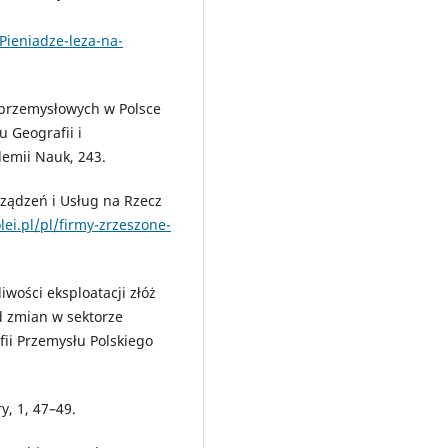
Pieniadze-leza-na-
ei przemysłowych w Polsce
u Geografii i
emii Nauk, 243.
rządzeń i Usług na Rzecz
lei.pl/pl/firmy-zrzeszone-
liwości eksploatacji złóż
d zmian w sektorze
ii Przemysłu Polskiego
y, 1, 47–49.