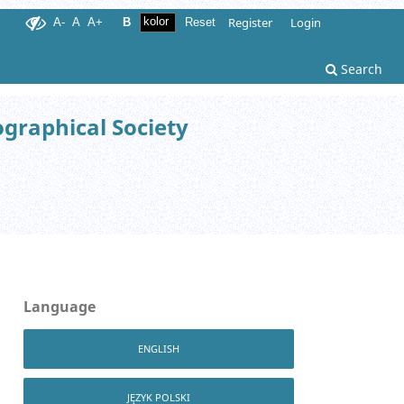
Register
Login
A-
A
A+
B
Reset
Search
ographical Society
Language
ENGLISH
JĘZYK POLSKI