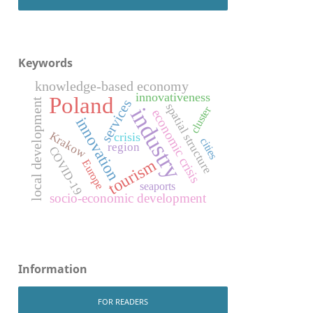
Keywords
knowledge-based economy
innovativeness
Poland
local development
services
spatial structure
industry
cluster
economic crisis
innovation
Krakow
crisis
cities
region
COVID-19
tourism
Europe
seaports
socio-economic development
Information
FOR READERS