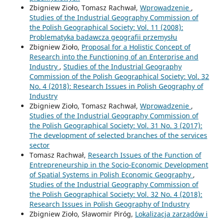
Zbigniew Zioło, Tomasz Rachwał,
Wprowadzenie
,
Studies of the Industrial Geography Commission of
the Polish Geographical Society: Vol. 11 (2008):
Problematyka badawcza geografii przemysłu
Zbigniew Zioło,
Proposal for a Holistic Concept of
Research into the Functioning of an Enterprise and
Industry
,
Studies of the Industrial Geography
Commission of the Polish Geographical Society: Vol. 32
No. 4 (2018): Research Issues in Polish Geography of
Industry
Zbigniew Zioło, Tomasz Rachwał,
Wprowadzenie
,
Studies of the Industrial Geography Commission of
the Polish Geographical Society: Vol. 31 No. 3 (2017):
The development of selected branches of the services
sector
Tomasz Rachwał,
Research Issues of the Function of
Entrepreneurship in the Socio-Economic Development
of Spatial Systems in Polish Economic Geography
,
Studies of the Industrial Geography Commission of
the Polish Geographical Society: Vol. 32 No. 4 (2018):
Research Issues in Polish Geography of Industry
Zbigniew Zioło, Sławomir Piróg,
Lokalizacja zarządów i