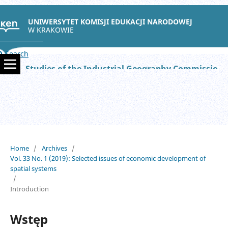
UNIWERSYTET KOMISJI EDUKACJI NARODOWEJ
W KRAKOWIE
Search
Studies of the Industrial Geography Commission of the Polish Geographical Society
Home
/
Archives
/
Vol. 33 No. 1 (2019): Selected issues of economic development of
spatial systems
/
Introduction
Wstęp