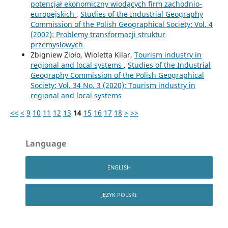
potencjał ekonomiczny wiodących firm zachodnio-
europejskich
,
Studies of the Industrial Geography
Commission of the Polish Geographical Society: Vol. 4
(2002): Problemy transformacji struktur
przemysłowych
Zbigniew Zioło, Wioletta Kilar,
Tourism industry in
regional and local systems
,
Studies of the Industrial
Geography Commission of the Polish Geographical
Society: Vol. 34 No. 3 (2020): Tourism industry in
regional and local systems
<<
<
9
10
11
12
13
14
15
16
17
18
>
>>
Language
ENGLISH
JĘZYK POLSKI