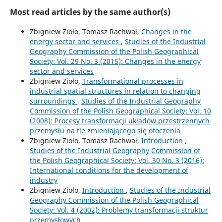
Most read articles by the same author(s)
Zbigniew Zioło, Tomasz Rachwał,
Changes in the
energy sector and services
,
Studies of the Industrial
Geography Commission of the Polish Geographical
Society: Vol. 29 No. 3 (2015): Changes in the energy
sector and services
Zbigniew Zioło,
Transformational processes in
industrial spatial structures in relation to changing
surroundings
,
Studies of the Industrial Geography
Commission of the Polish Geographical Society: Vol. 10
(2008): Procesy transformacji układów przestrzennych
przemysłu na tle zmieniającego się otoczenia
Zbigniew Zioło, Tomasz Rachwał,
Introduction
,
Studies of the Industrial Geography Commission of
the Polish Geographical Society: Vol. 30 No. 3 (2016):
International conditions for the development of
industry
Zbigniew Zioło,
Introduction
,
Studies of the Industrial
Geography Commission of the Polish Geographical
Society: Vol. 4 (2002): Problemy transformacji struktur
przemysłowych