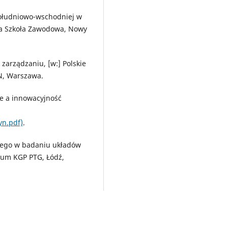
 południowo-wschodniej w
za Szkoła Zawodowa, Nowy
zarządzaniu, [w:] Polskie
WN, Warszawa.
ce a innowacyjność
yn.pdf)
.
znego w badaniu układów
ium KGP PTG, Łódź,