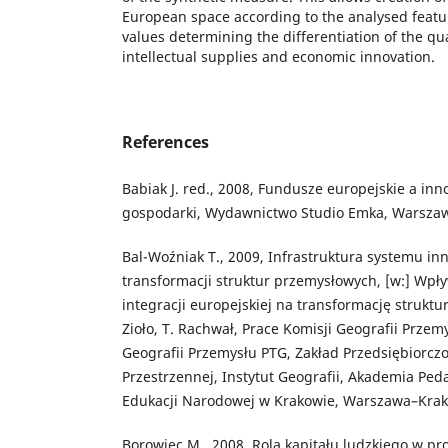
European space according to the analysed featu
values determining the differentiation of the qua
intellectual supplies and economic innovation.
References
Babiak J. red., 2008, Fundusze europejskie a inn
gospodarki, Wydawnictwo Studio Emka, Warsza
Bal-Woźniak T., 2009, Infrastruktura systemu in
transformacji struktur przemysłowych, [w:] Wpły
integracji europejskiej na transformację struktu
Zioło, T. Rachwał, Prace Komisji Geografii Przem
Geografii Przemysłu PTG, Zakład Przedsiębiorczo
Przestrzennej, Instytut Geografii, Akademia Ped
Edukacji Narodowej w Krakowie, Warszawa–Kra
Borowiec M., 2008, Rola kapitału ludzkiego w p