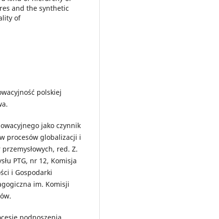
res and the synthetic
lity of
owacyjność polskiej
wa.
nowacyjnego jako czynnik
w procesów globalizacji i
r przemysłowych, red. Z.
ysłu PTG, nr 12, Komisja
ści i Gospodarki
agogiczna im. Komisji
ków.
rocesie podnoszenia