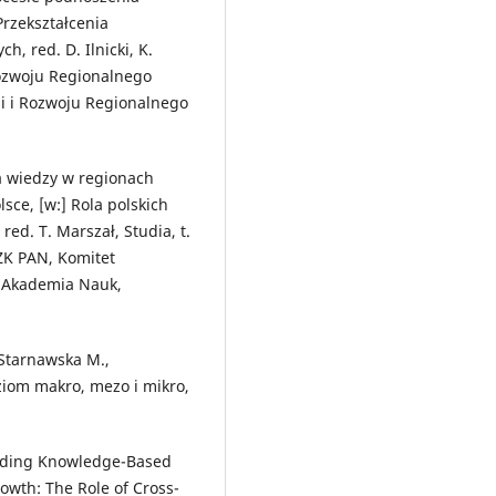
Przekształcenia
, red. D. Ilnicki, K.
Rozwoju Regionalnego
ii i Rozwoju Regionalnego
na wiedzy w regionach
sce, [w:] Rola polskich
ed. T. Marszał, Studia, t.
ZK PAN, Komitet
 Akademia Nauk,
 Starnawska M.,
ziom makro, mezo i mikro,
uilding Knowledge-Based
wth: The Role of Cross-