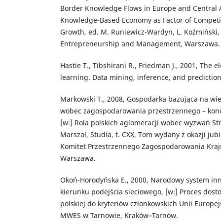
Border Knowledge Flows in Europe and Central As
Knowledge-Based Economy as Factor of Compet
Growth, ed. M. Runiewicz-Wardyn, L. Koźmiński
Entrepreneurship and Management, Warszawa.
Hastie T., Tibshirani R., Friedman J., 2001, The el
learning. Data mining, inference, and predictio
Markowski T., 2008, Gospodarka bazująca na w
wobec zagospodarowania przestrzennego – konc
[w:] Rola polskich aglomeracji wobec wyzwań Stra
Marszał, Studia, t. CXX, Tom wydany z okazji jub
Komitet Przestrzennego Zagospodarowania Kraj
Warszawa.
Okoń-Horodyńska E., 2000, Narodowy system inn
kierunku podejścia sieciowego, [w:] Proces dos
polskiej do kryteriów członkowskich Unii Europe
MWES w Tarnowie, Kraków–Tarnów.