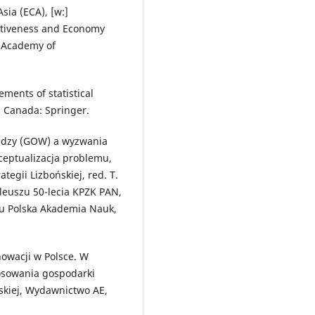
ia (ECA), [w:]
itiveness and Economy
, Academy of
ements of statistical
n Canada: Springer.
iedzy (GOW) a wyzwania
eptualizacja problemu,
tegii Lizbońskiej, red. T.
ileuszu 50-lecia KPZK PAN,
u Polska Akademia Nauk,
owacji w Polsce. W
tosowania gospodarki
jskiej, Wydawnictwo AE,