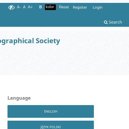
Register
Login
A-
A
A+
B
Reset
Search
ographical Society
Language
ENGLISH
JĘZYK POLSKI