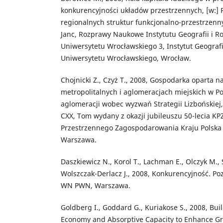
konkurencyjności układów przestrzennych, [w:] 
regionalnych struktur funkcjonalno-przestrzennych
Janc, Rozprawy Naukowe Instytutu Geografii i 
Uniwersytetu Wrocławskiego 3, Instytut Geograf
Uniwersytetu Wrocławskiego, Wrocław.
Chojnicki Z., Czyż T., 2008, Gospodarka oparta 
metropolitalnych i aglomeracjach miejskich w Pol
aglomeracji wobec wyzwań Strategii Lizbońskiej, r
CXX, Tom wydany z okazji jubileuszu 50-lecia KP
Przestrzennego Zagospodarowania Kraju Polska
Warszawa.
Daszkiewicz N., Korol T., Lachman E., Olczyk M.,
Wolszczak-Derlacz J., 2008, Konkurencyjność. Po
WN PWN, Warszawa.
Goldberg I., Goddard G., Kuriakose S., 2008, B
Economy and Absorptive Capacity to Enhance Gro