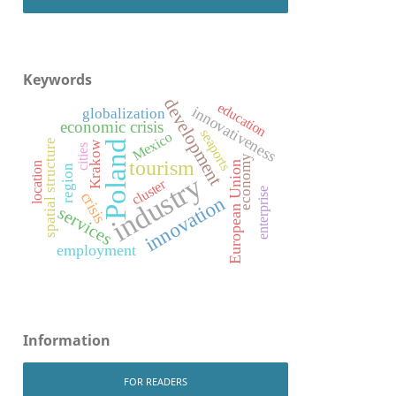
Keywords
development
education
innovativeness
globalization
economic crisis
seaports
Mexico
spatial structure
Poland
Krakow
cities
economy
tourism
European Union
location
region
industry
cluster
enterprise
crisis
innovation
services
employment
Information
FOR READERS