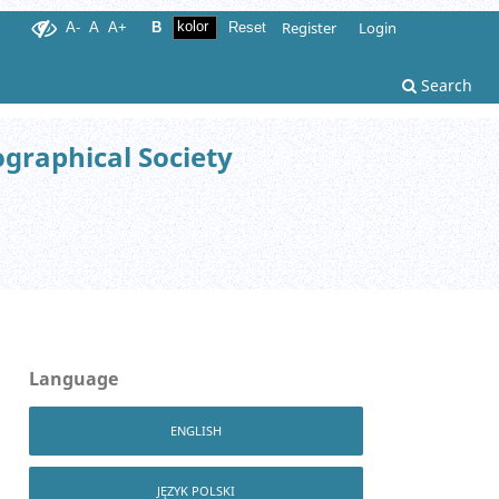
Register
Login
A-
A
A+
B
Reset
Search
ographical Society
Language
ENGLISH
JĘZYK POLSKI