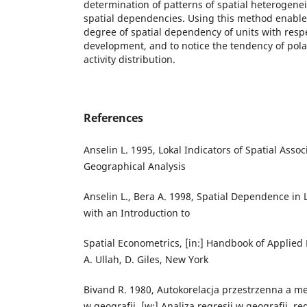
determination of patterns of spatial heterogenei
spatial dependencies. Using this method enable
degree of spatial dependency of units with respe
development, and to notice the tendency of polar
activity distribution.
References
Anselin L. 1995, Lokal Indicators of Spatial Assoc
Geographical Analysis
Anselin L., Bera A. 1998, Spatial Dependence in
with an Introduction to
Spatial Econometrics, [in:] Handbook of Applied 
A. Ullah, D. Giles, New York
Bivand R. 1980, Autokorelacja przestrzenna a me
w geografii, [w:] Analiza regresji w geografii, re