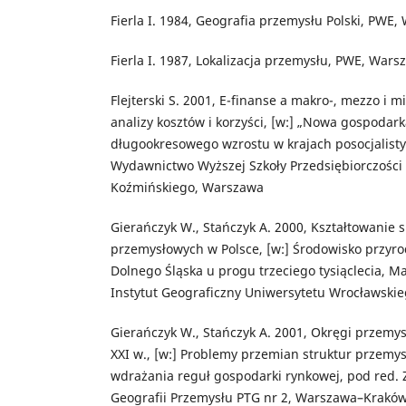
Fierla I. 1984, Geografia przemysłu Polski, PWE
Fierla I. 1987, Lokalizacja przemysłu, PWE, Wars
Flejterski S. 2001, E-finanse a makro-, mezzo i
analizy kosztów i korzyści, [w:] „Nowa gospodarka
długookresowego wzrostu w krajach posocjalisty
Wydawnictwo Wyższej Szkoły Przedsiębiorczości 
Koźmińskiego, Warszawa
Gierańczyk W., Stańczyk A. 2000, Kształtowanie s
przemysłowych w Polsce, [w:] Środowisko przyro
Dolnego Śląska u progu trzeciego tysiąclecia, Ma
Instytut Geograficzny Uniwersytetu Wrocławskie
Gierańczyk W., Stańczyk A. 2001, Okręgi przemy
XXI w., [w:] Problemy przemian struktur przemy
wdrażania reguł gospodarki rynkowej, pod red. Z.
Geografii Przemysłu PTG nr 2, Warszawa–Krakó