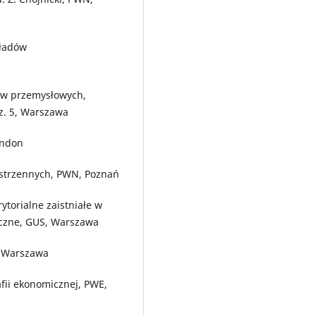
kładów
ów przemysłowych,
 z. 5, Warszawa
London
estrzennych, PWN, Poznań
torialne zaistniałe w
tyczne, GUS, Warszawa
, Warszawa
fii ekonomicznej, PWE,