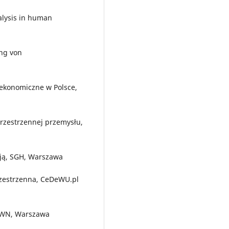
nalysis in human
ing von
 ekonomiczne w Polsce,
rzestrzennej przemysłu,
ją, SGH, Warszawa
rzestrzenna, CeDeWU.pl
 PWN, Warszawa