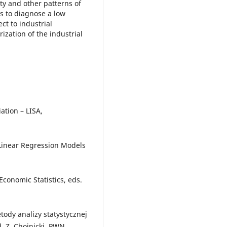
ty and other patterns of
s to diagnose a low
ct to industrial
ization of the industrial
iation – LISA,
 Linear Regression Models
Economic Statistics, eds.
tody analizy statystycznej
d. Z. Chojnicki, PWN,