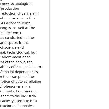
ng new technological
 (production
 reduction of barriers in
zation also causes far-
. As a consequence,
hanges, as well as the
res (systems).
 was conducted on the
 and space. In the
e of science and
nal, technological, but
the above-mentioned
ht of the above, the
bility of the spatial auto-
 of spatial dependencies
 on the example of the
tion of auto-corellation
y of phenomena in a
ing units. Experimental
spect to the industrial
s activity seems to be a
structures. It enables