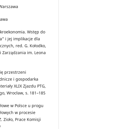
, Warszawa
zawa
 mikroekonomia. Wstęp do
” i jej implikacje dla
cznych, red. G. Kołodko,
i Zarządzania im. Leona
ię przestrzeni
dnicze i gospodarka
teriały XLIX Zjazdu PTG,
go, Wrocław, s. 181–185
słowe w Polsce u progu
słowych w procesie
 Zioło, Prace Komisji
w