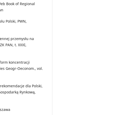
 Web Book of Regional
wn
słu Polski, PWN,
rzennej przemysłu na
ZK PAN, t. XXXI,
form koncentracji
ries Geogr-Oeconom., vol.
 rekomendacje dla Polski,
 Gospodarką Rynkową,
rszawa