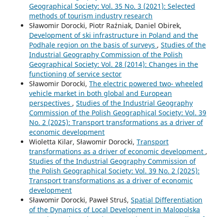
Geographical Society: Vol. 35 No. 3 (2021): Selected
methods of tourism industry research
Sławomir Dorocki, Piotr Raźniak, Daniel Obirek,
Development of ski infrastructure in Poland and the
Podhale region on the basis of surveys
,
Studies of the
Industrial Geography Commission of the Polish
Geographical Society: Vol. 28 (2014): Changes in the
functioning of service sector
Sławomir Dorocki,
The electric powered two- wheeled
vehicle market in both global and European
perspectives
,
Studies of the Industrial Geography
Commission of the Polish Geographical Society: Vol. 39
No. 2 (2025): Transport transformations as a driver of
economic development
Wioletta Kilar, Sławomir Dorocki,
Transport
transformations as a driver of economic development
,
Studies of the Industrial Geography Commission of
the Polish Geographical Society: Vol. 39 No. 2 (2025):
Transport transformations as a driver of economic
development
Sławomir Dorocki, Paweł Struś,
Spatial Differentiation
of the Dynamics of Local Development in Malopolska