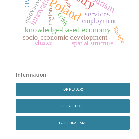
innovativeness
innovation
tourism
cities
Poland
region
services
crisis
employment
knowledge-based economy
Europe
socio-economic development
cluster
spatial structure
Information
FOR READERS
FOR AUTHORS
FOR LIBRARIANS