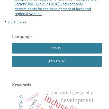
Society: Vol. 30 No. 2 (2016): International
determinants for the development of local and
regional systems
1
2
3
4
5
>
>>
Language
ENGLISH
JĘZYK POLSKI
Keywords
industrial geography
seaports
industry
COVID-19
development