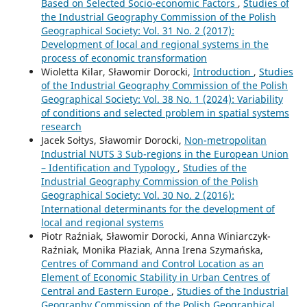
Based on Selected Socio-economic Factors
,
Studies of
the Industrial Geography Commission of the Polish
Geographical Society: Vol. 31 No. 2 (2017):
Development of local and regional systems in the
process of economic transformation
Wioletta Kilar, Sławomir Dorocki,
Introduction
,
Studies
of the Industrial Geography Commission of the Polish
Geographical Society: Vol. 38 No. 1 (2024): Variability
of conditions and selected problem in spatial systems
research
Jacek Sołtys, Sławomir Dorocki,
Non-metropolitan
Industrial NUTS 3 Sub-regions in the European Union
– Identification and Typology
,
Studies of the
Industrial Geography Commission of the Polish
Geographical Society: Vol. 30 No. 2 (2016):
International determinants for the development of
local and regional systems
Piotr Raźniak, Sławomir Dorocki, Anna Winiarczyk-
Raźniak, Monika Płaziak, Anna Irena Szymańska,
Centres of Command and Control Location as an
Element of Economic Stability in Urban Centres of
Central and Eastern Europe
,
Studies of the Industrial
Geography Commission of the Polish Geographical