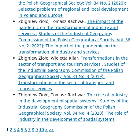
the Polish Geographical Society: Vol. 34 No. 2 (2020):
Selected problems of regional and local development
in Poland and Europe
Zbigniew Zioło, Tomasz Rachwał,
The impact of the
pandemic on the transformation of industry and
services
,
Studies of the Industrial Geography
Commission of the Polish Geographical Society: Vol. 36
No. 2 (2022): The impact of the pandemic on the
transformation of industry and services
Zbigniew Zioło, Wioletta Kilar,
Transformations in the
sector of transport and tourism services
,
Studies of
the Industrial Geography Commission of the Polish
Geographical Society: Vol. 33 No. 3 (2019):
Transformations in the sector of transport and
tourism services
Zbigniew Zioło, Tomasz Rachwał,
The role of industry
in the development of spatial systems
,
Studies of the
Industrial Geography Commission of the Polish
Geographical Society: Vol. 34 No. 4 (2020): The role of
industry in the development of spatial systems
1
2
3
4
5
6
7
8
9
10
>
>>