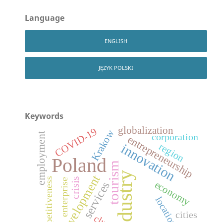
Language
ENGLISH
JĘZYK POLSKI
Keywords
globalization
COVID-19
Krakow
employment
corporation
entrepreneurship
region
innovation
Poland
tourism
industry
development
competitiveness
crisis
enterprise
economy
services
location
cities