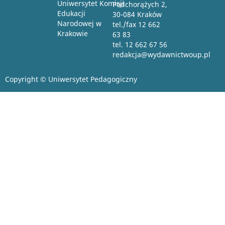
Uniwersytet Komisji
Podchorążych 2,
Edukacji
30-084 Kraków
Narodowej w
tel./fax 12 662
Krakowie
63 83
tel. 12 662 67 56
redakcja@wydawnictwoup.pl
Copyright © Uniwersytet Pedagogiczny