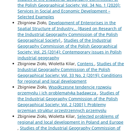
the Polish Geographical Society: Vol. 34 No. 1 (2020):
Services in Social and Economic Development –
Selected Examples
Zbigniew Zioło,
Development of Enterprises in the
Spatial Structure of Industry… (Based on Research of
the Industrial Geography Commission of the Polish
Geographical Society)
,
Studies of the Industrial
Geography Commission of the Polish Geographical
Society: Vol. 25 (2014): Contemporary issues in Polish
industrial geography
Zbigniew Zioło, Wioletta Kilar,
Contens
,
Studies of the
Industrial Geography Commission of the Polish
Geographical Society: Vol. 33 No. 2 (2019): Conditions
for regional and local development
Zbigniew Zioło,
Współczesne tendencje rozwoju
przemysłu i ich problematyka badawcza
,
Studies of
the Industrial Geography Commission of the Polish
Geographical Society: Vol. 2 (2001): Problemy
przemian struktur przestrzennych przemysłu
Zbigniew Zioło, Wioletta Kilar,
Selected problems of
regional and local development in Poland and Europe
,
Studies of the Industrial Geography Commission of