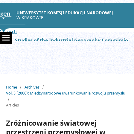
UNIWERSYTET KOMISJI EDUKACJI NARODOWEJ
W KRAKOWIE
Search
Studies of the Industrial Geography Commission of the Polish Geographical Society
Home
/
Archives
/
Vol. 8 (2006): Miedzynarodowe uwarunkowania rozwoju przemysłu
/
Articles
Zróżnicowanie światowej
przestrzeni przemysłowej w