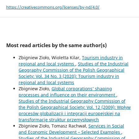
https://creativecommons.org/licenses/by-nd/4.0/
Most read articles by the same author(s)
Zbigniew Zioło, Wioletta Kilar,
Tourism industry in
regional and local systems
,
Studies of the Industrial
Geography Commission of the Polish Geographical
Society: Vol. 34 No. 3 (2020): Tourism industry in
regional and local systems
Zbigniew Zioło,
Global corporations’ shaping
processes and influence on their environment
,
Studies of the Industrial Geography Commission of
the Polish Geographical Society: Vol. 12 (2009): Wpływ
procesów globalizacji i integracji europejskiej na
transformacje struktur przemysłowych
Zbigniew Zioło, Tomasz Rachwał,
Services in Social
and Economic Development – Selected Examples
,
Studies of the Industrial Geography Commission of